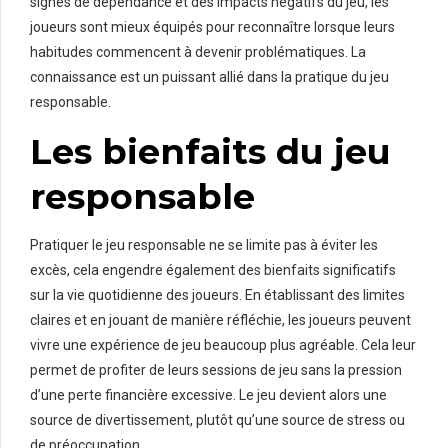
signes de dépendance et des impacts négatifs du jeu, les
joueurs sont mieux équipés pour reconnaître lorsque leurs
habitudes commencent à devenir problématiques. La
connaissance est un puissant allié dans la pratique du jeu
responsable.
Les bienfaits du jeu
responsable
Pratiquer le jeu responsable ne se limite pas à éviter les
excès, cela engendre également des bienfaits significatifs
sur la vie quotidienne des joueurs. En établissant des limites
claires et en jouant de manière réfléchie, les joueurs peuvent
vivre une expérience de jeu beaucoup plus agréable. Cela leur
permet de profiter de leurs sessions de jeu sans la pression
d’une perte financière excessive. Le jeu devient alors une
source de divertissement, plutôt qu’une source de stress ou
de préoccupation.