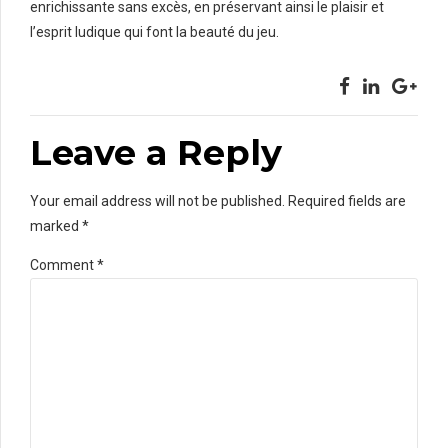
enrichissante sans excès, en préservant ainsi le plaisir et
l’esprit ludique qui font la beauté du jeu.
Leave a Reply
Your email address will not be published. Required fields are
marked *
Comment
*