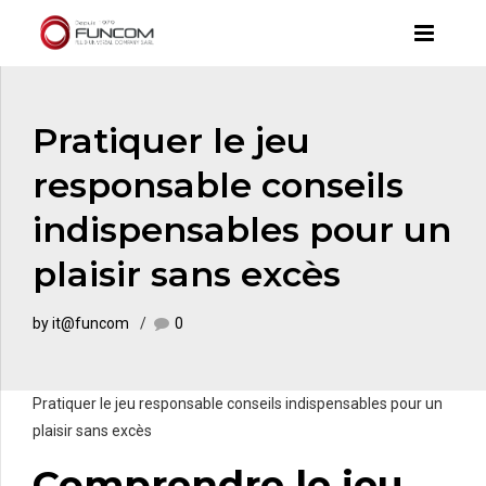
Pratiquer le jeu
responsable conseils
indispensables pour un
plaisir sans excès
by it@funcom
0
Pratiquer le jeu responsable conseils indispensables pour un
plaisir sans excès
Comprendre le jeu