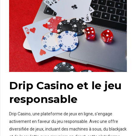
Drip Casino et le jeu
responsable
Drip Casino, une plateforme de jeux en ligne, s’engage
activement en faveur du jeu responsable. Avec une offre
diversifiée de jeux, incluant des machines à sous, du blackjack