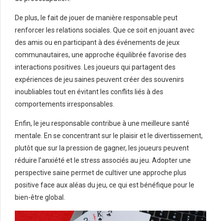
De plus, le fait de jouer de manière responsable peut
renforcer les relations sociales. Que ce soit en jouant avec
des amis ou en participant à des événements de jeux
communautaires, une approche équilibrée favorise des
interactions positives. Les joueurs qui partagent des
expériences de jeu saines peuvent créer des souvenirs
inoubliables tout en évitant les conflits liés à des
comportements irresponsables.
Enfin, le jeu responsable contribue à une meilleure santé
mentale. En se concentrant sur le plaisir et le divertissement,
plutôt que sur la pression de gagner, les joueurs peuvent
réduire l’anxiété et le stress associés au jeu. Adopter une
perspective saine permet de cultiver une approche plus
positive face aux aléas du jeu, ce qui est bénéfique pour le
bien-être global.