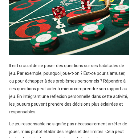
Il est crucial de se poser des questions sur ses habitudes de
jeu. Par exemple, pourquoi joue-t-on ? Est-ce pour s’amuser,
ou pour échapper à des problèmes personnels ? Répondre à
ces questions peut aider à mieux comprendre son rapport au
jeu. En intégrant une réflexion personnelle dans cette activité,
les joueurs peuvent prendre des décisions plus éclairées et
responsables.
Le jeu responsable ne signifie pas nécessairement arrêter de
jouer, mais plutôt établir des règles et des limites. Cela peut