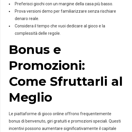
Preferisci giochi con un margine della casa più basso.
Prova versioni demo per familiarizzare senza rischiare
denaro reale.
Considera il tempo che vuoi dedicare al gioco e la
complessità delle regole.
Bonus e
Promozioni:
Come Sfruttarli al
Meglio
Le piattaforme di gioco online offrono frequentemente
bonus di benvenuto, giri gratuiti e promozioni speciali. Questi
incentivi possono aumentare significativamente il capitale