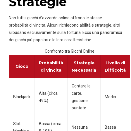
Strategie
Non tutti i giochi d’azzardo online offrono le stesse
probabilità di vincita. Alcuni richiedono abilità e strategie, altri
si basano esclusivamente sulla fortuna. Ecco una panoramica
dei giochi più popolari e le loro caratteristiche:
Confronto tra Giochi Online
Probabilità
Strategia
Livello di
Gioco
di Vincita
Necessaria
Difficoltà
Contare le
Alta (circa
carte,
Blackjack
Media
49%)
gestione
puntate
Slot
Bassa (circa
Nessuna
Bassa