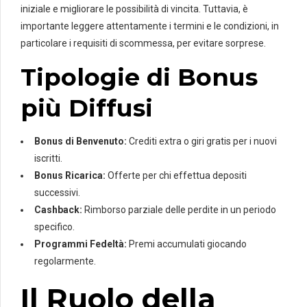
iniziale e migliorare le possibilità di vincita. Tuttavia, è
importante leggere attentamente i termini e le condizioni, in
particolare i requisiti di scommessa, per evitare sorprese.
Tipologie di Bonus
più Diffusi
Bonus di Benvenuto:
Crediti extra o giri gratis per i nuovi
iscritti.
Bonus Ricarica:
Offerte per chi effettua depositi
successivi.
Cashback:
Rimborso parziale delle perdite in un periodo
specifico.
Programmi Fedeltà:
Premi accumulati giocando
regolarmente.
Il Ruolo della