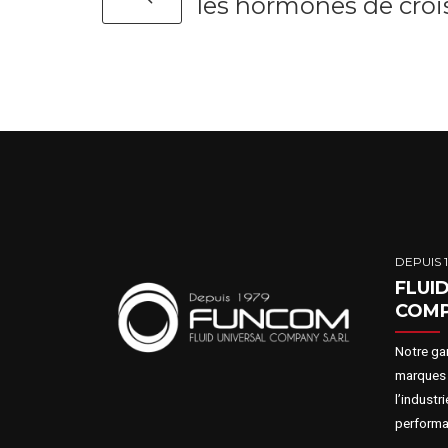
les hormones de cro
DEPUIS 
FLUI
COM
Notre ga
marques 
l’industr
performa