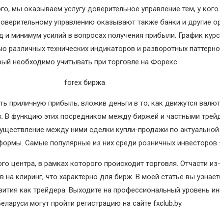
го, мы оказываем услугу доверительное управление тем, у кого
доверительному управлению оказывают также банки и другие о
 и минимум усилий в вопросах получения прибыли. График кур
ю различных технических индикаторов и разворотных паттерно
рый необходимо учитывать при торговле на Форекс.
ь приличную прибыль, вложив деньги в то, как движутся валют
ах. В функцию этих посредником между биржей и частными трей
уществление между ними сделки купли-продажи по актуальной 
ормы. Самые популярные из них среди розничных инвесторов – 
го центра, в рамках которого происходит торговля. Отчасти из
 на клиринг, что характерно для бирж. В моей статье вы узнае
вития как трейдера. Выходите на профессиональный уровень ин
ларуси могут пройти регистрацию на сайте fxclub.by.