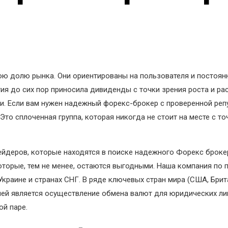
вою долю рынка. Они ориентированы на пользователя и постоян
гия до сих пор приносила дивиденды с точки зрения роста и 
ии. Если вам нужен надежный форекс-брокер с проверенной реп
то сплоченная группа, которая никогда не стоит на месте с то
ейдеров, которые находятся в поиске надежного Форекс броке
оторые, тем не менее, остаются выгодными. Наша компания по п
Украине и странах СНГ. В ряде ключевых стран мира (США, Брита
ией является осуществление обмена валют для юридических л
ой паре.