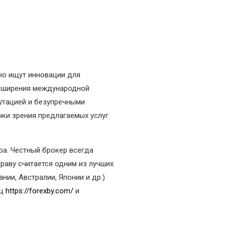
но ищут инновации для
расширения международной
утацией и безупречными
чки зрения предлагаемых услуг
ра. Честный брокер всегда
раву считается одним из лучших
нии, Австралии, Японии и др.)
иц
https://forexby.com/
и