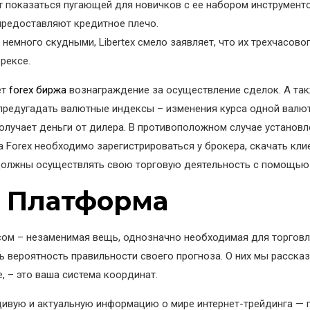
т показаться пугающей для новичков с ее набором инструменто
предоставляют кредитное плечо.
немного скудными, Libertex смело заявляет, что их трехчасов
рексе.
ет
forex биржа
вознаграждение за осуществление сделок. А та
 предугадать валютные индексы – изменения курса одной валю
получает деньги от дилера. В противоположном случае установ
а Forex необходимо зарегистрироваться у брокера, скачать кли
 должны осуществлять свою торговую деятельность с помощью
 Платформа
нсом – незаменимая вещь, однозначно необходимая для торгов
ь вероятность правильности своего прогноза. О них мы рассказ
, – это ваша система координат.
ивую и актуальную информацию о мире интернет-трейдинга — п