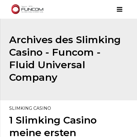
Archives des Slimking
Casino - Funcom -
Fluid Universal
Company
SLIMKING CASINO
1 Slimking Casino
meine ersten