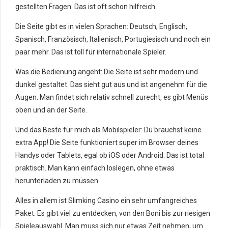
gestellten Fragen. Das ist oft schon hilfreich.
Die Seite gibt es in vielen Sprachen: Deutsch, Englisch,
Spanisch, Französisch, Italienisch, Portugiesisch und noch ein
paar mehr. Das ist toll für internationale Spieler.
Was die Bedienung angeht: Die Seite ist sehr modern und
dunkel gestaltet. Das sieht gut aus und ist angenehm für die
Augen. Man findet sich relativ schnell zurecht, es gibt Menüs
oben und an der Seite.
Und das Beste für mich als Mobilspieler: Du brauchst keine
extra App! Die Seite funktioniert super im Browser deines
Handys oder Tablets, egal ob iOS oder Android. Das ist total
praktisch. Man kann einfach loslegen, ohne etwas
herunterladen zu müssen.
Alles in allem ist Slimking Casino ein sehr umfangreiches
Paket. Es gibt viel zu entdecken, von den Boni bis zur riesigen
Spieleauswahl. Man muss sich nur etwas Zeit nehmen, um