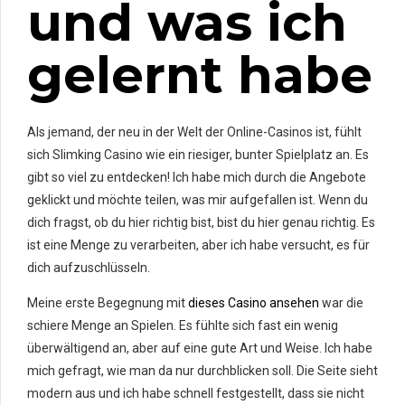
und was ich
gelernt habe
Als jemand, der neu in der Welt der Online-Casinos ist, fühlt
sich Slimking Casino wie ein riesiger, bunter Spielplatz an. Es
gibt so viel zu entdecken! Ich habe mich durch die Angebote
geklickt und möchte teilen, was mir aufgefallen ist. Wenn du
dich fragst, ob du hier richtig bist, bist du hier genau richtig. Es
ist eine Menge zu verarbeiten, aber ich habe versucht, es für
dich aufzuschlüsseln.
Meine erste Begegnung mit
dieses Casino ansehen
war die
schiere Menge an Spielen. Es fühlte sich fast ein wenig
überwältigend an, aber auf eine gute Art und Weise. Ich habe
mich gefragt, wie man da nur durchblicken soll. Die Seite sieht
modern aus und ich habe schnell festgestellt, dass sie nicht