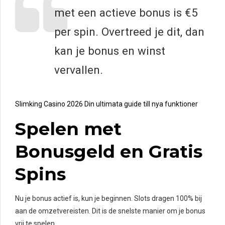
met een actieve bonus is €5
per spin. Overtreed je dit, dan
kan je bonus en winst
vervallen.
Slimking Casino 2026 Din ultimata guide till nya funktioner
Spelen met
Bonusgeld en Gratis
Spins
Nu je bonus actief is, kun je beginnen. Slots dragen 100% bij
aan de omzetvereisten. Dit is de snelste manier om je bonus
vrij te spelen.