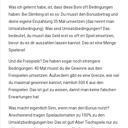
Was ich gelernt habe, ist, dass diese Boni oft Bedingungen
haben. Bei Slimking ist es so: Du musst den Bonusbetrag und
deine eigene Einzahlung 35 Mal umsetzen (das nennt man
Umsatzbedingung). Was sind Umsatzbedingungen? Das
bedeutet, du musst das Geld erst so oft im Spiel einsetzen,
bevor du es dir auszahlen lassen kannst. Das ist eine Menge
Spielerei!
Und die Freispiele? Die haben sogar noch strengere
Bedingungen: 40 Mal musst du die Gewinne aus den
Freispielen umsetzen. Außerdem gibt es eine Grenze, wie viel
du maximal gewinnen kannst, nämlich 500 € aus den
Freispielen. Das ist gut zu wissen, damit man keine falschen
Erwartungen hat.
Was macht eigentlich Sinn, wenn man den Bonus nutzt?
Anscheinend tragen Spielautomaten zu 100% zu den
Umsatzbedingungen bei. Das ist gut! Aber Tischspiele nur zu