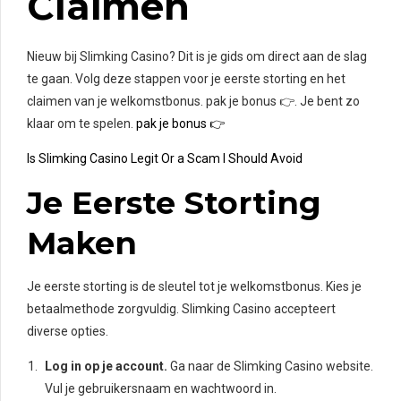
Claimen
Nieuw bij Slimking Casino? Dit is je gids om direct aan de slag
te gaan. Volg deze stappen voor je eerste storting en het
claimen van je welkomstbonus. pak je bonus 👉. Je bent zo
klaar om te spelen.
pak je bonus 👉
Is Slimking Casino Legit Or a Scam I Should Avoid
Je Eerste Storting
Maken
Je eerste storting is de sleutel tot je welkomstbonus. Kies je
betaalmethode zorgvuldig. Slimking Casino accepteert
diverse opties.
Log in op je account.
Ga naar de Slimking Casino website.
Vul je gebruikersnaam en wachtwoord in.