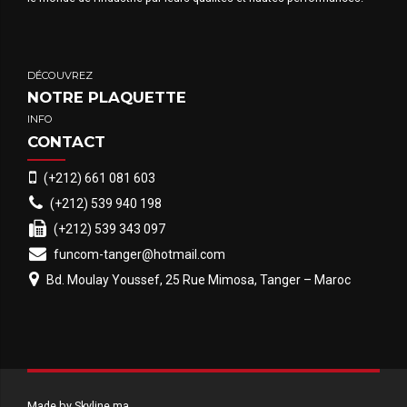
DÉCOUVREZ
NOTRE PLAQUETTE
INFO
CONTACT
(+212) 661 081 603
(+212) 539 940 198
(+212) 539 343 097
funcom-tanger@hotmail.com
Bd. Moulay Youssef, 25 Rue Mimosa, Tanger – Maroc
Made by Skyline.ma