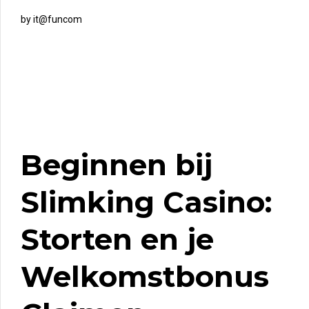
by it@funcom
Beginnen bij
Slimking Casino:
Storten en je
Welkomstbonus