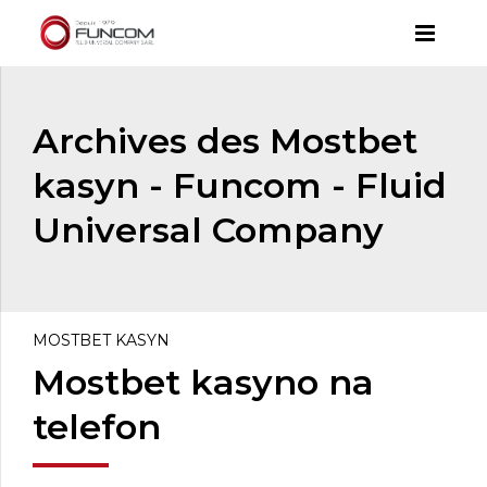
Archives des Mostbet
kasyn - Funcom - Fluid
Universal Company
MOSTBET KASYN
Mostbet kasyno na
telefon