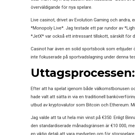
överväldigande för nya spelare.
Live casinot, drivet av Evolution Gaming och andra,
*Monopoly Live*. Jag testade ett par rundor av *Ligh
*JetX* var också ett intressant tillskott, särskilt 
Casinot har även en solid sportsbook som erbjuder 
inte fokuserade på sportvadslagning under denna test
Uttagsprocessen:
Efter att ha spelat igenom både välkomstbonusen och 
hade valt att sätta in via en traditionell banköverför
utbud av kryptovalutor som Bitcoin och Ethereum. Mins
Jag valde att ta ut hela min vinst på €350. Enligt Bi
den standardiserade månadsgränsen är €10 000, men o
en viktig detalj att vara medveten om för storspelare