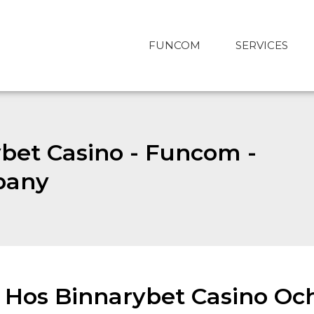
FUNCOM
SERVICES
ybet Casino - Funcom -
pany
 Hos Binnarybet Casino Oc