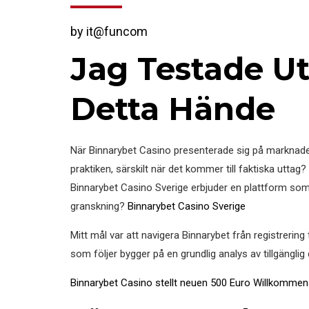
by it@funcom
Jag Testade U
Detta Hände
När Binnarybet Casino presenterade sig på marknaden
praktiken, särskilt när det kommer till faktiska uttag
Binnarybet Casino Sverige erbjuder en plattform som 
granskning?
Binnarybet Casino Sverige
Mitt mål var att navigera Binnarybet från registrering
som följer bygger på en grundlig analys av tillgänglig
Binnarybet Casino stellt neuen 500 Euro Willkomme