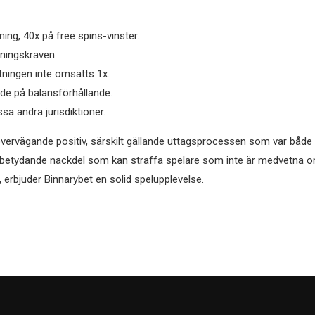
ing, 40x på free spins-vinster.
ningskraven.
tningen inte omsätts 1x.
e på balansförhållande.
a andra jurisdiktioner.
vervägande positiv, särskilt gällande uttagsprocessen som var både sn
 betydande nackdel som kan straffa spelare som inte är medvetna om 
n, erbjuder Binnarybet en solid spelupplevelse.