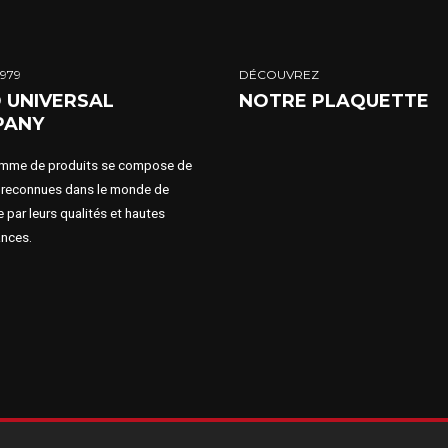
1979
DÉCOUVREZ
D UNIVERSAL
NOTRE PLAQUETTE
PANY
mme de produits se compose de
reconnues dans le monde de
ie par leurs qualités et hautes
nces.