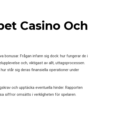
bet Casino Och
a bonusar. Frågan infann sig dock: hur fungerar de i
lupplevelse och, viktigast av allt, uttagsprocessen.
ur står sig deras finansiella operationer under
ningskrav och upptäcka eventuella hinder. Rapporten
sa siffror omsätts i verkligheten för spelaren.