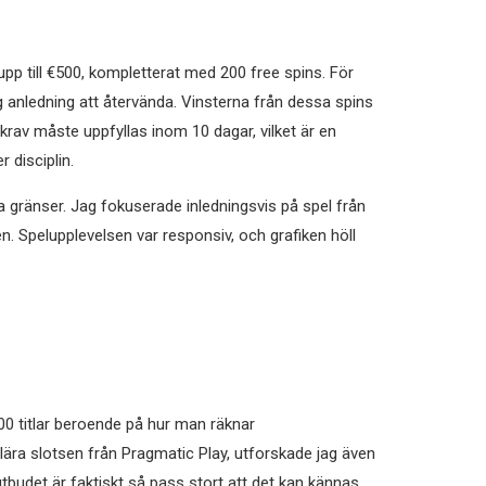
p till €500, kompletterat med 200 free spins. För
ig anledning att återvända. Vinsterna från dessa spins
rav måste uppfyllas inom 10 dagar, vilket är en
 disciplin.
 gränser. Jag fokuserade inledningsvis på spel från
 Spelupplevelsen var responsiv, och grafiken höll
00 titlar beroende på hur man räknar
ulära slotsen från Pragmatic Play, utforskade jag även
utbudet är faktiskt så pass stort att det kan kännas