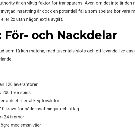
ority är en viktig faktor för transparens. Även om det inte är den 
tnyttjad insättning är dock en potentiell fälla som spelare bör var
ller 2x utan någon extra avgift.
För- och Nackdelar
bud som få kan matcha, med tusentals slots och ett levande live c
elande.
än 120 leverantörer.
s 200 free spins.
r och ett flertal kryptovalutor.
0 krävs för både insättningar och uttag.
om 24 timmar.
 högre medlemsnivåer.