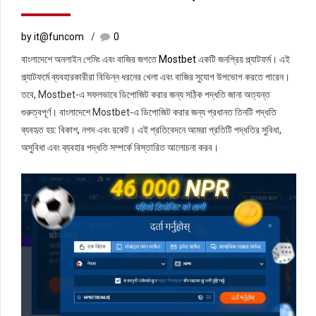
by it@funcom
0
বাংলাদেশে অনলাইন গেমিং এবং বাজির জগতে
Mostbet
একটি জনপ্রিয় প্ল্যাটফর্ম। এই
প্ল্যাটফর্মে ব্যবহারকারীরা বিভিন্ন ধরনের খেলা এবং বাজির সুযোগ উপভোগ করতে পারেন।
তবে, Mostbet-এ সফলভাবে ডিপোজিট করার জন্য সঠিক পদ্ধতি জানা অত্যন্ত
গুরুত্বপূর্ণ। বাংলাদেশে Mostbet-এ ডিপোজিট করার জন্য প্রধানত তিনটি পদ্ধতি
ব্যবহৃত হয়: বিকাশ, নগদ এবং রকেট। এই প্রতিবেদনে আমরা প্রতিটি পদ্ধতির সুবিধা,
অসুবিধা এবং ব্যবহার পদ্ধতি সম্পর্কে বিস্তারিত আলোচনা করব।