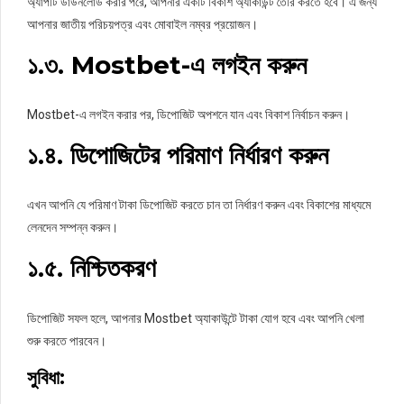
অ্যাপটি ডাউনলোড করার পরে, আপনার একটি বিকাশ অ্যাকাউন্ট তৈরি করতে হবে। এ জন্য
আপনার জাতীয় পরিচয়পত্র এবং মোবাইল নম্বর প্রয়োজন।
১.৩. Mostbet-এ লগইন করুন
Mostbet-এ লগইন করার পর, ডিপোজিট অপশনে যান এবং বিকাশ নির্বাচন করুন।
১.৪. ডিপোজিটের পরিমাণ নির্ধারণ করুন
এখন আপনি যে পরিমাণ টাকা ডিপোজিট করতে চান তা নির্ধারণ করুন এবং বিকাশের মাধ্যমে
লেনদেন সম্পন্ন করুন।
১.৫. নিশ্চিতকরণ
ডিপোজিট সফল হলে, আপনার Mostbet অ্যাকাউন্টে টাকা যোগ হবে এবং আপনি খেলা
শুরু করতে পারবেন।
সুবিধা: