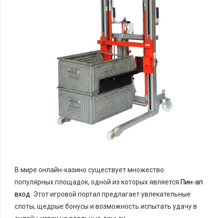
В мире онлайн-казино существует множество
популярных площадок, одной из которых является
Пин-ап
вход
. Этот игровой портал предлагает увлекательные
слоты, щедрые бонусы и возможность испытать удачу в