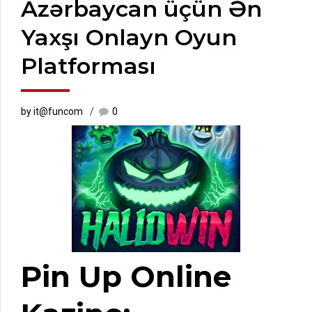
Azərbaycan üçün Ən
Yaxşı Onlayn Oyun
Platforması
by it@funcom
0
Pin Up Online