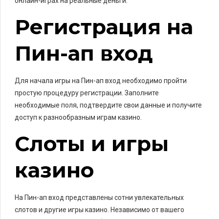
онлайн-играх на реальные деньги.
Регистрация на
Пин-ап вход
Для начала игры на Пин-ап вход необходимо пройти
простую процедуру регистрации. Заполните
необходимые поля, подтвердите свои данные и получите
доступ к разнообразным играм казино.
Слоты и игры
казино
На Пин-ап вход представлены сотни увлекательных
слотов и другие игры казино. Независимо от вашего