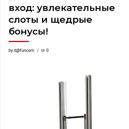
вход: увлекательные
слоты и щедрые
бонусы!
by it@funcom
0