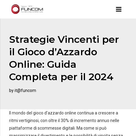
Strategie Vincenti per
il Gioco d’Azzardo
Online: Guida
Completa per il 2024
by it@funcom
Il mondo del gioco d’azzardo online continua a crescere a
ritmi vertiginosi, con oltre il 30% di incremento annuo nelle
piattaforme di scommesse digitali. Ma come si può
massimizzare il divertimento e le possibilità di vincita senza