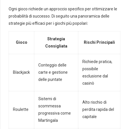
Ogni gioco richiede un approccio specifico per ottimizzare le
probabilità di successo. Di seguito una panoramica delle
strategie più efficaci per i giochi più popolari:
Strategia
Gioco
Rischi Principali
Consigliata
Richiede pratica,
Conteggio delle
possibile
Blackjack
carte e gestione
esclusione dal
delle puntate
casinò
Sistemi di
Alto rischio di
scommessa
Roulette
perdita rapida del
progressiva come
capitale
Martingala