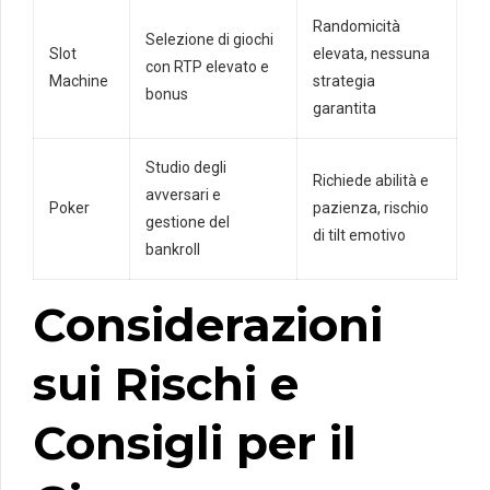
Randomicità
Selezione di giochi
Slot
elevata, nessuna
con RTP elevato e
Machine
strategia
bonus
garantita
Studio degli
Richiede abilità e
avversari e
Poker
pazienza, rischio
gestione del
di tilt emotivo
bankroll
Considerazioni
sui Rischi e
Consigli per il