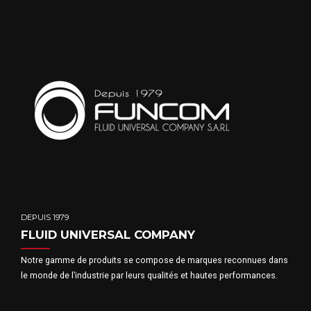
DEPUIS 1979
FLUID UNIVERSAL COMPANY
Notre gamme de produits se compose de marques reconnues dans
le monde de l’industrie par leurs qualités et hautes performances.