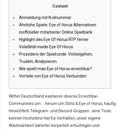
Content
Anmeldung mit N elnummer
Ähnliche Spiele: Eye of Horus Alternativen
inoffizieller mitarbeiter Online Spielbank
Highlight des Eye Of Horus RTP ferner
Volatilität inside Eye Of Horus
Prozedere der Spielrunde: Vorbeigehen,
Trudeln, Analysieren
Wie spielt man Eye of Horus erreichbar?
Vorteile von Eye of Horus Verbunden
Within Deutschland existieren diverse Erreichbar-
Communities um … herum um Slots & Eye of Horus, häufig
hinsichtlich Telegram- und Discord-Gruppen. Jene Tools
können höchstens hierfür herhalten, unser eigene
Wachsamkeit dahinter körperlich ertüchtigen und