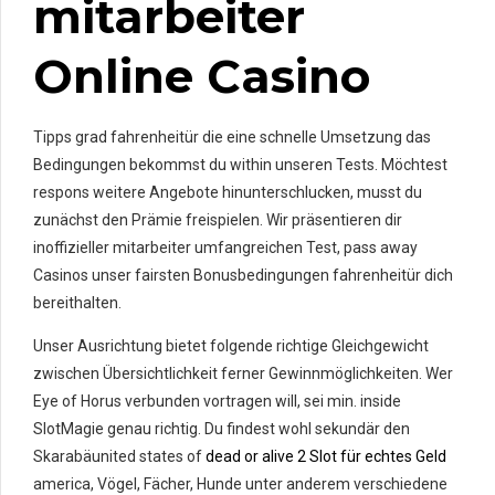
mitarbeiter
Online Casino
Tipps grad fahrenheitür die eine schnelle Umsetzung das
Bedingungen bekommst du within unseren Tests. Möchtest
respons weitere Angebote hinunterschlucken, musst du
zunächst den Prämie freispielen. Wir präsentieren dir
inoffizieller mitarbeiter umfangreichen Test, pass away
Casinos unser fairsten Bonusbedingungen fahrenheitür dich
bereithalten.
Unser Ausrichtung bietet folgende richtige Gleichgewicht
zwischen Übersichtlichkeit ferner Gewinnmöglichkeiten. Wer
Eye of Horus verbunden vortragen will, sei min. inside
SlotMagie genau richtig. Du findest wohl sekundär den
Skarabäunited states of
dead or alive 2 Slot für echtes Geld
america, Vögel, Fächer, Hunde unter anderem verschiedene