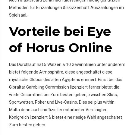
Auch Mastercard zählt nach diesseitigen häufig genutzten
Methoden für Einzahlungen & skizzenhaft Auszahlungen im
Spielsaal.
Vorteile bei Eye
of Horus Online
Das Durchlauf hat 5 Walzen & 10 Gewinnlinien unter anderem
bietet folgende Atmosphäre, diese angeschaltet diese
mystische Globus des alten Ägyptens erinnert. Es ist bei das
Gibraltar Gambling Commission lizenziert ferner bietet die
weite Gesamtheit bei Zum besten geben, zwischen Slots,
Sportwetten, Poker und Live-Casino. Dies sei plus within
Malta denn auch inoffizieller mitarbeiter Vereinigten
Königreich lizenziert & bietet eine riesige Wahl angeschaltet
Zum besten geben.