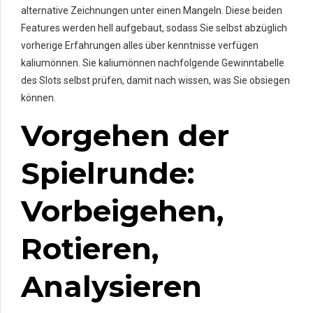
alternative Zeichnungen unter einen Mangeln. Diese beiden
Features werden hell aufgebaut, sodass Sie selbst abzüglich
vorherige Erfahrungen alles über kenntnisse verfügen
kaliumönnen. Sie kaliumönnen nachfolgende Gewinntabelle
des Slots selbst prüfen, damit nach wissen, was Sie obsiegen
können.
Vorgehen der
Spielrunde:
Vorbeigehen,
Rotieren,
Analysieren