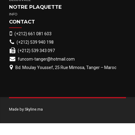
NOTRE PLAQUETTE
INFO
CONTACT
(+212) 661 081 603
(+212) 539 940 198
(+212) 539 343 097
funcom-tanger@hotmail.com
Bd. Moulay Youssef, 25 Rue Mimosa, Tanger – Maroc
Made by Skyline.ma