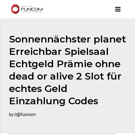
Sonnennächster planet
Erreichbar Spielsaal
Echtgeld Prämie ohne
dead or alive 2 Slot für
echtes Geld
Einzahlung Codes
by it@funcom