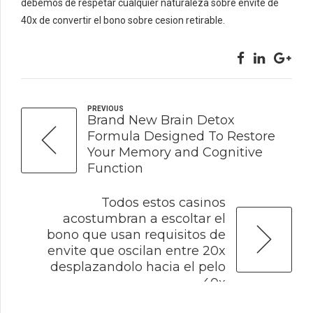
debemos de respetar cualquier naturaleza sobre envite de
40x de convertir el bono sobre cesion retirable.
PREVIOUS
Brand New Brain Detox
Formula Designed To Restore
Your Memory and Cognitive
Function
NEXT
Todos estos casinos
acostumbran a escoltar el
bono que usan requisitos de
envite que oscilan entre 20x
desplazandolo hacia el pelo
40x