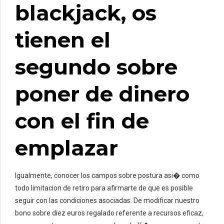
blackjack, os
tienen el
segundo sobre
poner de dinero
con el fin de
emplazar
Igualmente, conocer los campos sobre postura asi� como
todo limitacion de retiro para afirmarte de que es posible
seguir con las condiciones asociadas. De modificar nuestro
bono sobre diez euros regalado referente a recursos eficaz,