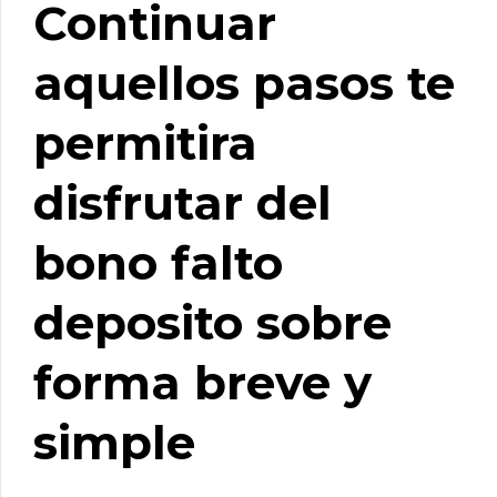
Continuar
aquellos pasos te
permitira
disfrutar del
bono falto
deposito sobre
forma breve y
simple