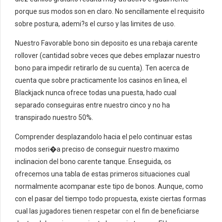
porque sus modos son en claro. No sencillamente el requisito
sobre postura, ademi?s el curso y las limites de uso.
Nuestro Favorable bono sin deposito es una rebaja carente
rollover (cantidad sobre veces que debes emplazar nuestro
bono para impedir retirarlo de su cuenta). Ten acerca de
cuenta que sobre practicamente los casinos en linea, el
Blackjack nunca ofrece todas una puesta, hado cual
separado conseguiras entre nuestro cinco y no ha
transpirado nuestro 50%.
Comprender desplazandolo hacia el pelo continuar estas
modos seri�a preciso de conseguir nuestro maximo
inclinacion del bono carente tanque. Enseguida, os
ofrecemos una tabla de estas primeros situaciones cual
normalmente acompanar este tipo de bonos. Aunque, como
con el pasar del tiempo todo propuesta, existe ciertas formas
cual las jugadores tienen respetar con el fin de beneficiarse