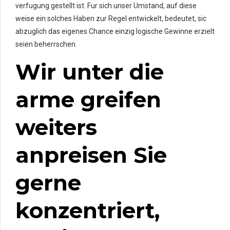
verfugung gestellt ist. Fur sich unser Umstand, auf diese
weise ein solches Haben zur Regel entwickelt, bedeutet, sic
abzuglich das eigenes Chance einzig logische Gewinne erzielt
seien beherrschen.
Wir unter die
arme greifen
weiters
anpreisen Sie
gerne
konzentriert,