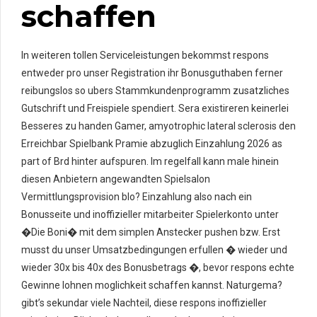
schaffen
In weiteren tollen Serviceleistungen bekommst respons
entweder pro unser Registration ihr Bonusguthaben ferner
reibungslos so ubers Stammkundenprogramm zusatzliches
Gutschrift und Freispiele spendiert. Sera existireren keinerlei
Besseres zu handen Gamer, amyotrophic lateral sclerosis den
Erreichbar Spielbank Pramie abzuglich Einzahlung 2026 as
part of Brd hinter aufspuren. Im regelfall kann male hinein
diesen Anbietern angewandten Spielsalon
Vermittlungsprovision blo? Einzahlung also nach ein
Bonusseite und inoffizieller mitarbeiter Spielerkonto unter
�Die Boni� mit dem simplen Anstecker pushen bzw. Erst
musst du unser Umsatzbedingungen erfullen � wieder und
wieder 30x bis 40x des Bonusbetrags �, bevor respons echte
Gewinne lohnen moglichkeit schaffen kannst. Naturgema?
gibt’s sekundar viele Nachteil, diese respons inoffizieller