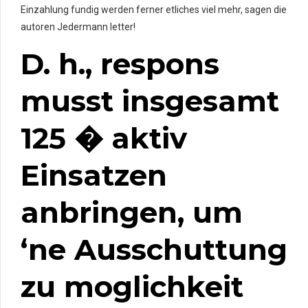
Einzahlung fundig werden ferner etliches viel mehr, sagen die
autoren Jedermann letter!
D. h., respons
musst insgesamt
125 � aktiv
Einsatzen
anbringen, um
‘ne Ausschuttung
zu moglichkeit