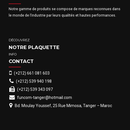
Notre gamme de produits se compose de marques reconnues dans
le monde de l’industrie par leurs qualités et hautes performances.
DÉCOUVREZ
NOTRE PLAQUETTE
INFO
CONTACT
(+212) 661 081 603
(+212) 539 940 198
(+212) 539 343 097
funcom-tanger@hotmail.com
Bd. Moulay Youssef, 25 Rue Mimosa, Tanger – Maroc