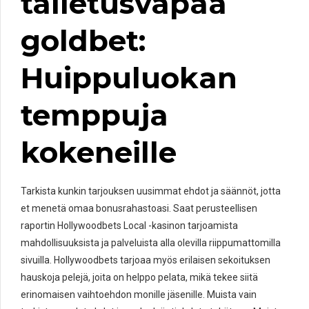
talletusvapaa
goldbet:
Huippuluokan
temppuja
kokeneille
Tarkista kunkin tarjouksen uusimmat ehdot ja säännöt, jotta
et menetä omaa bonusrahastoasi. Saat perusteellisen
raportin Hollywoodbets Local -kasinon tarjoamista
mahdollisuuksista ja palveluista alla olevilla riippumattomilla
sivuilla. Hollywoodbets tarjoaa myös erilaisen sekoituksen
hauskoja pelejä, joita on helppo pelata, mikä tekee siitä
erinomaisen vaihtoehdon monille jäsenille. Muista vain