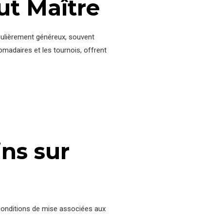
ut Maître
iculièrement généreux, souvent
adaires et les tournois, offrent
ns sur
conditions de mise associées aux