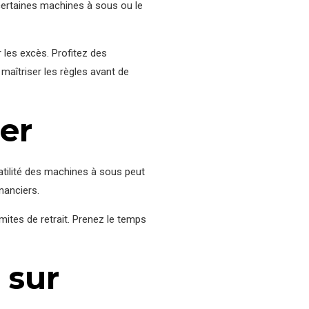
 certaines machines à sous ou le
 les excès. Profitez des
maîtriser les règles avant de
er
atilité des machines à sous peut
nanciers.
mites de retrait. Prenez le temps
 sur