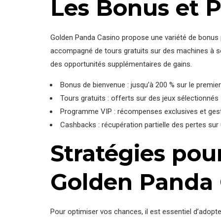
Les Bonus et P
Golden Panda Casino propose une variété de bonus po
accompagné de tours gratuits sur des machines à s
des opportunités supplémentaires de gains.
Bonus de bienvenue : jusqu’à 200 % sur le premie
Tours gratuits : offerts sur des jeux sélectionnés
Programme VIP : récompenses exclusives et gest
Cashbacks : récupération partielle des pertes su
Stratégies pou
Golden Panda 
Pour optimiser vos chances, il est essentiel d’ad