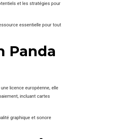
tentiels et les stratégies pour
ressource essentielle pour tout
en Panda
une licence européenne, elle
paiement, incluant cartes
alité graphique et sonore