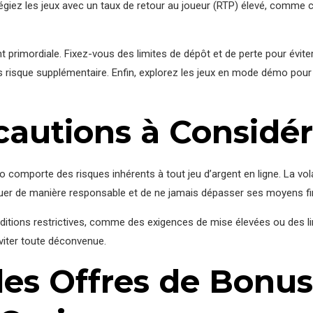
légiez les jeux avec un taux de retour au joueur (RTP) élevé, comme
 primordiale. Fixez-vous des limites de dépôt et de perte pour éviter
 risque supplémentaire. Enfin, explorez les jeux en mode démo pour 
cautions à Considér
comporte des risques inhérents à tout jeu d’argent en ligne. La vol
 jouer de manière responsable et de ne jamais dépasser ses moyens fi
ditions restrictives, comme des exigences de mise élevées ou des li
éviter toute déconvenue.
es Offres de Bonus