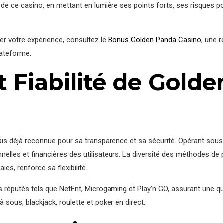
e de ce casino, en mettant en lumière ses points forts, ses risques po
er votre expérience, consultez le
Bonus Golden Panda Casino
, une 
lateforme.
t Fiabilité de Gold
s déjà reconnue pour sa transparence et sa sécurité. Opérant sous 
elles et financières des utilisateurs. La diversité des méthodes de 
es, renforce sa flexibilité.
s réputés tels que NetEnt, Microgaming et Play’n GO, assurant une qu
 sous, blackjack, roulette et poker en direct.