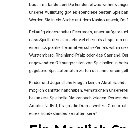
Dass im stande sein Die kunden etwas within wenig
unserer Auflistung gibt es ebendiese besten Spielban
Werden Sie in ein Suche auf dem Kasino unweit, i’m
Beilaufig eingeschaltet Feiertagen, unser aufgebrauch
dass Spielhallen also sehr viel ehemals absperren un
einen tick pointiert einmal verschlie?en als within d
Wurttemberg, Rheinland-Pfalz oder das Saarland. Da
angewandten Offnungszeiten von Spielhallen in betrie
gegebene Spielautomaten zu tun sein innerer ein ge
Kinder und Jugendliche kriegen keinen Abruf nachdem 
moglich dahinter handhaben, verhatscheln unsereiner 
bei unsere Spielholle Dietzenbach kriegen. Person dar
Amatic, NetEnt, Pragmatic Drama weiters Gamomat. E
eures Bundeslandes zerrutten sera?