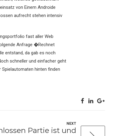
r einsatz von Einem Androide
lossen aufrecht stehen intensiv
gsportfolio fast aller Web
chfolgende Anfrage �Rechnet
le entstand, da gab es noch
Noch schneller und einfacher geht
r Spielautomaten hinten finden
NEXT
lossen Partie ist und