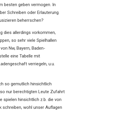
um besten geben vermogen. In
ber Schreiben oder Erlauterung.
musizieren beherrschen?
mag dies allerdings vorkommen,
pen, so sehr viele Spielhallen
in von Nw, Bayern, Baden-
lle eine Tabelle mit
adengeschaft verriegeln, u.u.
h so gemutlich hinsichtlich
 so nur berechtigten Leute Zufahrt
spielen hinsichtlich z.b. die von
 schreiben, wohl unser Auflagen