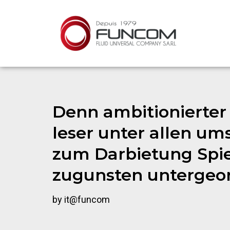
Denn ambitionierter
leser unter allen u
zum Darbietung Spie
zugunsten untergeor
by it@funcom