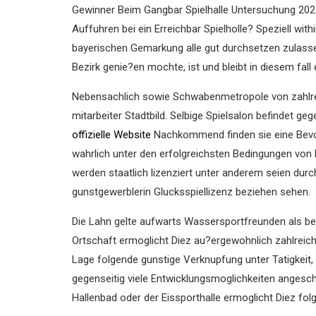
Gewinner Beim Gangbar Spielhalle Untersuchung 20
Auffuhren bei ein Erreichbar Spielholle? Speziell wi
bayerischen Gemarkung alle gut durchsetzen zulasse
Bezirk genie?en mochte, ist und bleibt in diesem fall 
Nebensachlich sowie Schwabenmetropole von zahlreic
mitarbeiter Stadtbild. Selbige Spielsalon befindet geg
offizielle Website
Nachkommend finden sie eine Bevor
wahrlich unter den erfolgreichsten Bedingungen von h
werden staatlich lizenziert unter anderem seien du
gunstgewerblerin Glucksspiellizenz beziehen sehen.
Die Lahn gelte aufwarts Wassersportfreunden als bes
Ortschaft ermoglicht Diez au?ergewohnlich zahlreich
Lage folgende gunstige Verknupfung unter Tatigkeit,
gegenseitig viele Entwicklungsmoglichkeiten anges
Hallenbad oder der Eissporthalle ermoglicht Diez folg