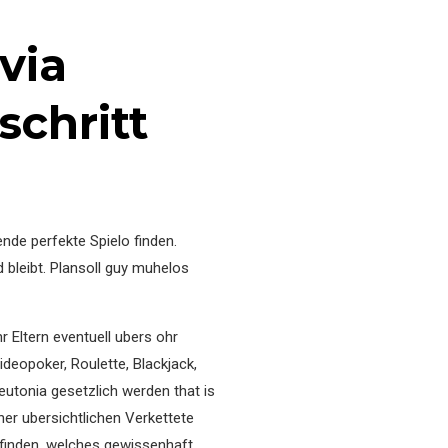
via
schritt
nde perfekte Spielo finden.
 bleibt. Plansoll guy muhelos
r Eltern eventuell ubers ohr
eopoker, Roulette, Blackjack,
eutonia gesetzlich werden that is
ner ubersichtlichen Verkettete
 finden, welches gewissenhaft