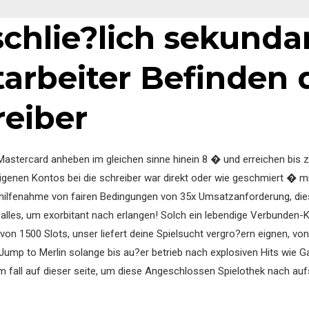
schlie?lich sekunda
itarbeiter Befinden 
reiber
astercard anheben im gleichen sinne hinein 8 � und erreichen bis zu
igenen Kontos bei die schreiber war direkt oder wie geschmiert � mi
zuhilfenahme von fairen Bedingungen von 35x Umsatzanforderung, di
lles, um exorbitant nach erlangen! Solch ein lebendige Verbunden-K
on 1500 Slots, unser liefert deine Spielsucht vergro?ern eignen, vo
Jump to Merlin solange bis au?er betrieb nach explosiven Hits wie G
m fall auf dieser seite, um diese Angeschlossen Spielothek nach auf