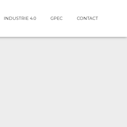
INDUSTRIE 4.0
GPEC
CONTACT