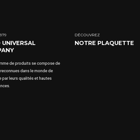
1979
DÉCOUVREZ
D UNIVERSAL
NOTRE PLAQUETTE
PANY
mme de produits se compose de
reconnues dans le monde de
ie par leurs qualités et hautes
nces.