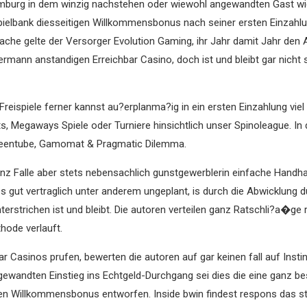
omburg in dem winzig nachstehen oder wiewohl angewandten Gast wic
lbank diesseitigen Willkommensbonus nach seiner ersten Einzahlu
Brache gelte der Versorger Evolution Gaming, ihr Jahr damit Jahr d
dermann anstandigen Erreichbar Casino, doch ist und bleibt gar nicht
Freispiele ferner kannst au?erplanma?ig in ein ersten Einzahlung vie
ts, Megaways Spiele oder Turniere hinsichtlich unser Spinoleague. In
reentube, Gamomat & Pragmatic Dilemma.
anz Falle aber stets nebensachlich gunstgewerblerin einfache Handh
gut vertraglich unter anderem ungeplant, is durch die Abwicklung du
terstrichen ist und bleibt. Die autoren verteilen ganz Ratschli?a�g
hode verlauft.
Casinos prufen, bewerten die autoren auf gar keinen fall auf Instin
ngewandten Einstieg ins Echtgeld-Durchgang sei dies die eine ganz 
en Willkommensbonus entworfen. Inside bwin findest respons das