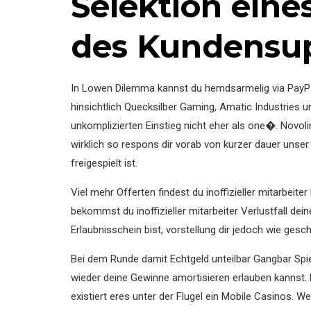
Selektion eine
des Kundensu
In Lowen Dilemma kannst du hemdsarmelig via PayPa
hinsichtlich Quecksilber Gaming, Amatic Industries
unkomplizierten Einstieg nicht eher als one�. Novoli
wirklich so respons dir vorab von kurzer dauer uns
freigespielt ist.
Viel mehr Offerten findest du inoffizieller mitarbeit
bekommst du inoffizieller mitarbeiter Verlustfall dei
Erlaubnisschein bist, vorstellung dir jedoch wie ges
Bei dem Runde damit Echtgeld unteilbar Gangbar Spiel
wieder deine Gewinne amortisieren erlauben kannst.
existiert eres unter der Flugel ein Mobile Casinos.