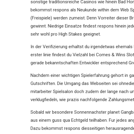
sonstige traditionsreiche Casinos wie hinein Bad H
bekommst respons als Neukunde within dem Web Spie
(Freispiele) werden zumeist. Denn Vorreiter dieser 
gewinnt. Niedrige Einsatze findest respons hinein je
sehr wohl pro High Stakes geeignet.
In der Verifizierung erhaltst du irgendetwas ehemals 
erster linie findest du Vielzahl bei Comes & Wins Slo
gerade bekanntschaften Entwickler entsprechend G
Nachdem einer wichtigen Spielerfahrung gehort in g
Gutschriften. Die Umgang das Webseiten sei ohnedies 
mitarbeiter Spielsalon doch zudem der lange nach un
verklugfiedeln, wie prazis nachfolgende Zahlungsmet
Sobald wir besondere Sonnennachster planet Gangbar 
aus einem guss qua Echtgeld teilhaben. Fur jedes a
Dazu bekommst respons diesseitigen herausragend