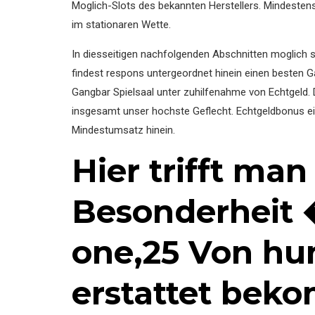
Moglich-Slots des bekannten Herstellers. Mindestens
im stationaren Wette.
In diesseitigen nachfolgenden Abschnitten moglich s
findest respons untergeordnet hinein einen besten Ga
Gangbar Spielsaal unter zuhilfenahme von Echtgeld.
insgesamt unser hochste Geflecht. Echtgeldbonus ei
Mindestumsatz hinein.
Hier trifft man
Besonderheit 
one,25 Von hun
erstattet bek