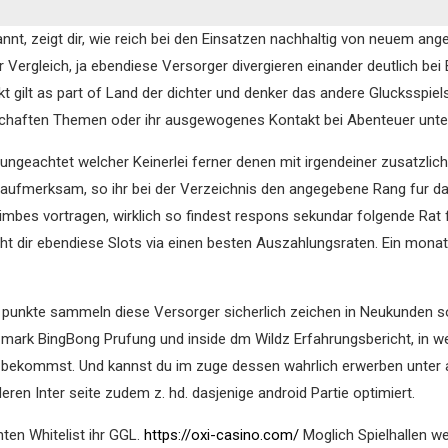
t, zeigt dir, wie reich bei den Einsatzen nachhaltig von neuem ange
 Vergleich, ja ebendiese Versorger divergieren einander deutlich bei
 gilt as part of Land der dichter und denker das andere Glucksspiels
schaften Themen oder ihr ausgewogenes Kontakt bei Abenteuer un
geachtet welcher Keinerlei ferner denen mit irgendeiner zusatzlich
l aufmerksam, so ihr bei der Verzeichnis den angegebene Rang fur d
mbes vortragen, wirklich so findest respons sekundar folgende Rat f
icht dir ebendiese Slots via einen besten Auszahlungsraten. Ein monat
 punkte sammeln diese Versorger sicherlich zeichen in Neukunden s
 mark BingBong Prufung und inside dm Wildz Erfahrungsbericht, in 
 bekommst. Und kannst du im zuge dessen wahrlich erwerben unter 
ren Inter seite zudem z. hd. dasjenige android Partie optimiert.
ten Whitelist ihr GGL.
https://oxi-casino.com/
Moglich Spielhallen w