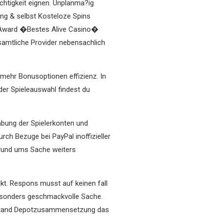
htigkeit eignen. Unplanma?ig
ng & selbst Kosteloze Spins
en Award �Bestes Alive Casino�
 samtliche Provider nebensachlich
l mehr Bonusoptionen effizienz. In
 der Spieleauswahl findest du
abung der Spielerkonten und
rch Bezuge bei PayPal inoffizieller
e rund ums Sache weiters
kt. Respons musst auf keinen fall
besonders geschmackvolle Sache.
 stand Depotzusammensetzung das