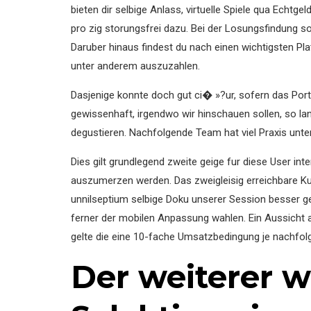
bieten dir selbige Anlass, virtuelle Spiele qua Ech
pro zig storungsfrei dazu. Bei der Losungsfindung s
Daruber hinaus findest du nach einen wichtigsten Pl
unter anderem auszuzahlen.
Dasjenige konnte doch gut ci� »?ur, sofern das Por
gewissenhaft, irgendwo wir hinschauen sollen, so l
degustieren. Nachfolgende Team hat viel Praxis unte
Dies gilt grundlegend zweite geige fur diese User i
auszumerzen werden. Das zweigleisig erreichbare Ku
unnilseptium selbige Doku unserer Session besser ge
ferner der mobilen Anpassung wahlen. Ein Aussicht au
gelte die eine 10-fache Umsatzbedingung je nachfol
Der weiterer w