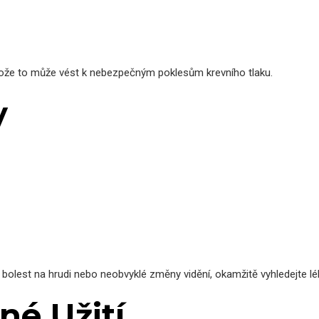
rotože to může vést k nebezpečným poklesům krevního tlaku.
y
je bolest na hrudi nebo neobvyklé změny vidění, okamžitě vyhledejte 
né Užití