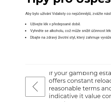
Aby bylo užívání Vidalisty co nejúčinnější, zvážte násle
Užívejte lék v předepsané době.
Vyhněte se alkoholu, což může snížit účinnost lék
Dbajte na zdravý životní styl, který zahrnuje vyváž
PREVIOUS
If your gambling est
offers constant reloa
reasonable terms and 
indicative it value c
people