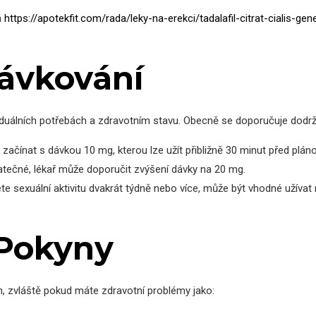
a
https://apotekfit.com/rada/leky-na-erekci/tadalafil-citrat-cialis-gene
ávkování
dividuálních potřebách a zdravotním stavu. Obecně se doporučuje dodrž
ačínat s dávkou 10 mg, kterou lze užít přibližně 30 minut před pláno
tečné, lékař může doporučit zvýšení dávky na 20 mg.
e sexuální aktivitu dvakrát týdně nebo více, může být vhodné užívat 
 Pokyny
em, zvláště pokud máte zdravotní problémy jako: