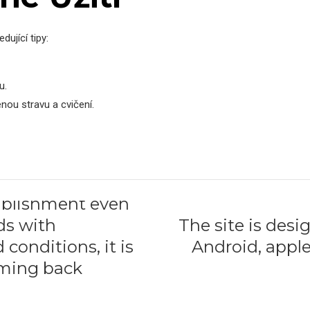
dující tipy:
u.
enou stravu a cvičení.
ablishment even
ds with
The site is desi
conditions, it is
Android, apple
oming back