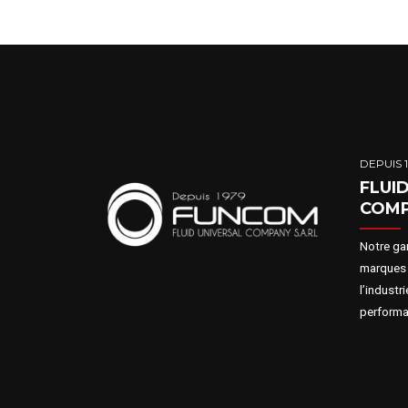
DEPUIS 
FLUI
COM
Notre ga
marques 
l’industr
performa