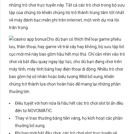
những trò chơi trực tuyến này. Tất cả các trò chơi trong bộ sưu
tập của chúng tôi khiến chúng tôi trở thành trung tâm tốt nhất
về máy đánh bạc miễn phí trên internet, một vinh dự mà tôi
trân trọng.
Cho dù bạn có thích thể loại game phiêu
lưu, thần thoại, hay game về trái cây hay không, bộ sưu tập bố
cục mới mẻ này bao gồm hầu hết mọi thứ. Chỉ cần nhìn vào trò
chơi và bắt đầu quay ngay lập tức, cho dù bạn đang chơi trên
máy tính, máy tính bảng hay điện thoại di động. Nhiều trò chơi
bao gồm hệ số nhân hoặc biểu tượng Wild bổ sung, khiến
chúng trở thành lựa chọn hoàn hảo để mang lại những phần
thưởng lớn.
Điều tuyệt vời hơn nữa là hầu hết các trò chơi slot bí ẩn đều
đến từ NOVOMATIC.
Thay vì trao thưởng bằng tiền vàng, họ kích hoạt các phần
thưởng bổ sung.
Khi bạn mới bắt đầu chơi, các trò chơi slot trực tuyến sẽ