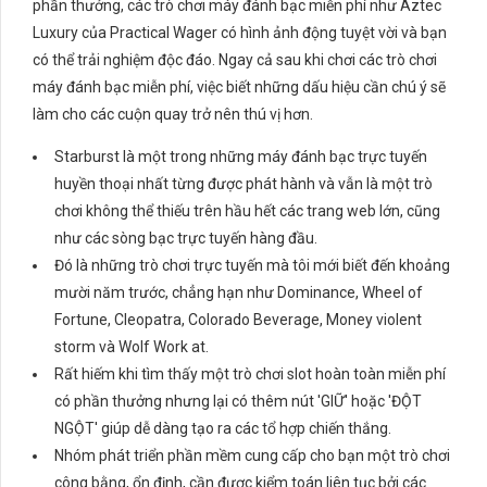
phần thưởng, các trò chơi máy đánh bạc miễn phí như Aztec
Luxury của Practical Wager có hình ảnh động tuyệt vời và bạn
có thể trải nghiệm độc đáo. Ngay cả sau khi chơi các trò chơi
máy đánh bạc miễn phí, việc biết những dấu hiệu cần chú ý sẽ
làm cho các cuộn quay trở nên thú vị hơn.
Starburst là một trong những máy đánh bạc trực tuyến
huyền thoại nhất từng được phát hành và vẫn là một trò
chơi không thể thiếu trên hầu hết các trang web lớn, cũng
như các sòng bạc trực tuyến hàng đầu.
Đó là những trò chơi trực tuyến mà tôi mới biết đến khoảng
mười năm trước, chẳng hạn như Dominance, Wheel of
Fortune, Cleopatra, Colorado Beverage, Money violent
storm và Wolf Work at.
Rất hiếm khi tìm thấy một trò chơi slot hoàn toàn miễn phí
có phần thưởng nhưng lại có thêm nút 'GIỮ' hoặc 'ĐỘT
NGỘT' giúp dễ dàng tạo ra các tổ hợp chiến thắng.
Nhóm phát triển phần mềm cung cấp cho bạn một trò chơi
công bằng, ổn định, cần được kiểm toán liên tục bởi các