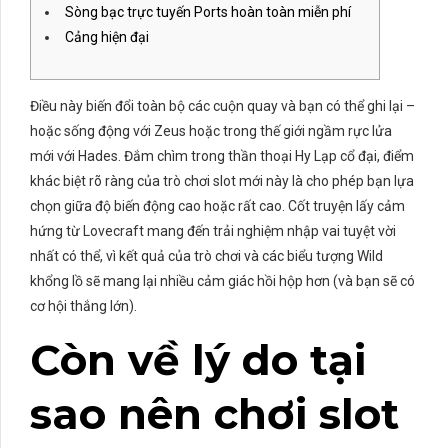
Sòng bạc trực tuyến Ports hoàn toàn miễn phí
Cảng hiện đại
Điều này biến đổi toàn bộ các cuộn quay và bạn có thể ghi lại –
hoặc sống động với Zeus hoặc trong thế giới ngầm rực lửa
mới với Hades. Đắm chìm trong thần thoại Hy Lạp cổ đại, điểm
khác biệt rõ ràng của trò chơi slot mới này là cho phép bạn lựa
chọn giữa độ biến động cao hoặc rất cao.
Cốt truyện lấy cảm
hứng từ Lovecraft mang đến trải nghiệm nhập vai tuyệt vời
nhất có thể, vì kết quả của trò chơi và các biểu tượng Wild
khổng lồ sẽ mang lại nhiều cảm giác hồi hộp hơn (và bạn sẽ có
cơ hội thắng lớn).
Còn về lý do tại
sao nên chơi slot