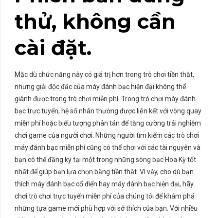
thử, không cần
cài đặt.
Mặc dù chức năng này có giá trị hơn trong trò chơi tiền thật,
nhưng giải độc đắc của máy đánh bạc hiện đại không thể
giành được trong trò chơi miễn phí. Trong trò chơi máy đánh
bạc trực tuyến, hệ số nhân thường được liên kết với vòng quay
miễn phí hoặc biểu tượng phân tán để tăng cường trải nghiệm
chơi game của người chơi. Những người tìm kiếm các trò chơi
máy đánh bạc miễn phí cũng có thể chơi với các tài nguyên và
bạn có thể đăng ký tại một trong những sòng bạc Hoa Kỳ tốt
nhất để giúp bạn lựa chọn bằng tiền thật. Vì vậy, cho dù bạn
thích máy đánh bạc cổ điển hay máy đánh bạc hiện đại, hãy
chơi trò chơi trực tuyến miễn phí của chúng tôi để khám phá
những tựa game mới phù hợp với sở thích của bạn. Với nhiều