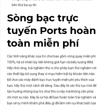
bên thứ ba uy tín.
Sòng bạc trực
tuyến Ports hoàn
toàn miễn phí
Các tính năng khác của trò chơi bao gồm vòng quay miễn phí
100%, hệ số nhân lũy tiến không giới hạn và biểu tượng Wild.
Hãy nhớ rằng, trải nghiệm thú vị cho phép bạn thử nghiệm với
các thiết lập bổ sung thay vì mạo hiểm bất kỳ khoản tiền nào.
Để chơi các máy đánh bạc trực tuyến miễn phí yêu thích của
bạn, hãy thử một cách dễ dàng. Sau đây là các thủ tục mới để
tận hưởng những loại trò chơi thú vị này mà không cần phải
chi một xu nào. Đây là cơ hội để bạn hoàn toàn trải nghiệm và
bạn sẽ tự mình khám phá điều gì đã làm nên sự khác biệt của