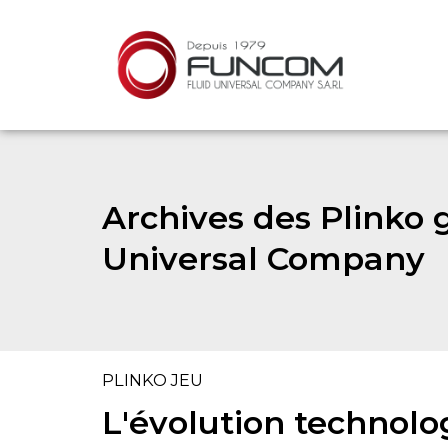
Archives des Plinko 
Universal Company
PLINKO JEU
L'évolution technolo