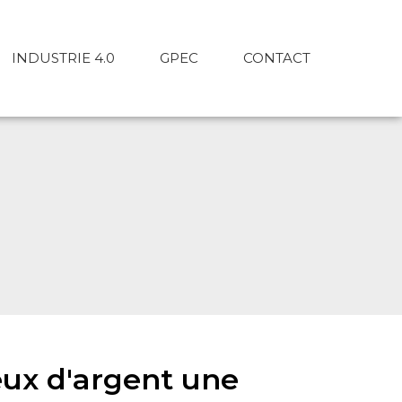
INDUSTRIE 4.0
GPEC
CONTACT
eux d'argent une