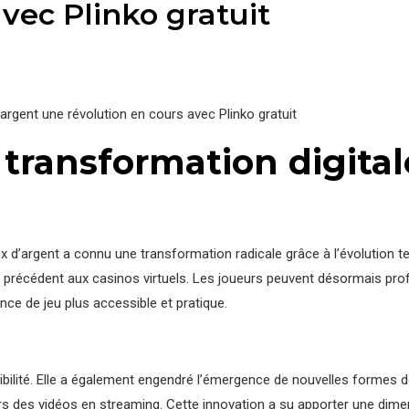
vec Plinko gratuit
argent une révolution en cours avec Plinko gratuit
a transformation digita
x d’argent a connu une transformation radicale grâce à l’évolution t
précédent aux casinos virtuels. Les joueurs peuvent désormais profit
ence de jeu plus accessible et pratique.
bilité. Elle a également engendré l’émergence de nouvelles formes de 
rs des vidéos en streaming. Cette innovation a su apporter une dimen