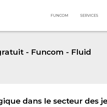
FUNCOM
SERVICES
gratuit - Funcom - Fluid
gique dans le secteur des j