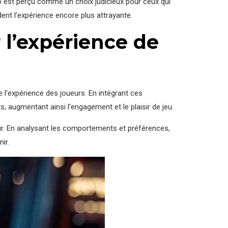
ko est perçu comme un choix judicieux pour ceux qui
nt l’expérience encore plus attrayante.
 l’expérience de
e l’expérience des joueurs. En intégrant ces
 augmentant ainsi l’engagement et le plaisir de jeu.
oueur. En analysant les comportements et préférences,
ir.