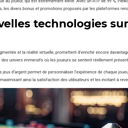
que au joueur, qui est extrêmement élevé. Avec un RTP de 99 %, Plin
s, les divers bonus et promotions proposés par les plateformes rende
elles technologies sur
gmentée et la réalité virtuelle, promettent d’enrichir encore davantag
 des univers immersifs où les joueurs se sentent réellement présents,
dans les jeux d’argent permet de personnaliser l’expérience de chaque j
imisant ainsi la satisfaction des utilisateurs et les incitant à reven