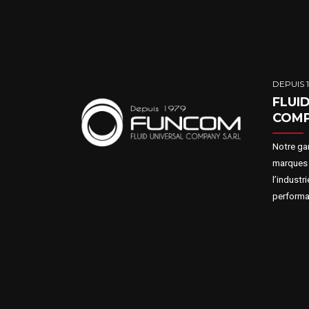
DEPUIS 
FLUI
COM
Notre ga
marques 
l’industr
performa