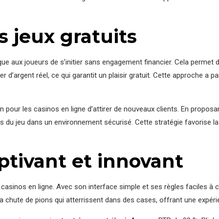
 jeux gratuits
ique aux joueurs de s’initier sans engagement financier. Cela permet
r d’argent réel, ce qui garantit un plaisir gratuit. Cette approche a p
n pour les casinos en ligne d’attirer de nouveaux clients. En proposan
ers du jeu dans un environnement sécurisé. Cette stratégie favorise la 
aptivant et innovant
asinos en ligne. Avec son interface simple et ses règles faciles à co
a chute de pions qui atterrissent dans des cases, offrant une expérien