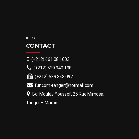
INFO
CONTACT
(+212) 661 081 603
(+212) 539 940 198
(+212) 539 343 097
funcom-tanger@hotmail.com
Bd. Moulay Youssef, 25 Rue Mimosa,
Tanger – Maroc