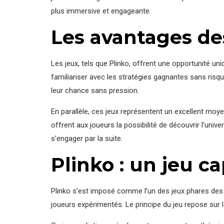
plus immersive et engageante.
Les avantages des
Les jeux, tels que Plinko, offrent une opportunité un
familiariser avec les stratégies gagnantes sans risque
leur chance sans pression.
En parallèle, ces jeux représentent un excellent moye
offrent aux joueurs la possibilité de découvrir l’univ
s’engager par la suite.
Plinko : un jeu c
Plinko s’est imposé comme l’un des jeux phares des c
joueurs expérimentés. Le principe du jeu repose sur l