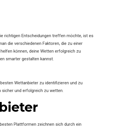
e richtigen Entscheidungen treffen möchte, ist es
man die verschiedenen Faktoren, die zu einer
 helfen können, deine Wetten erfolgreich zu
en smarter gestalten kannst.
e besten Wettanbieter zu identifizieren und zu
 sicher und erfolgreich zu wetten.
bieter
e besten Plattformen zeichnen sich durch ein