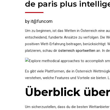
de paris plus intelli
by it@funcom
Um zu beginnen, ist das Wetten in Österreich eine a
entscheidend, fundierte Ansätze zu verfolgen. Die W
positiven Wett-Erfahrung beitragen, berücksichtigt. 
platzieren, schau dir
österreich sportwetten
an. In d
Es gibt viele Plattformen, die in Österreich Wettmögli
verstehen, welche Features und Vorteile sie bieten.
Überblick über
Um sicherzustellen, dass du die besten Wettanbieter 