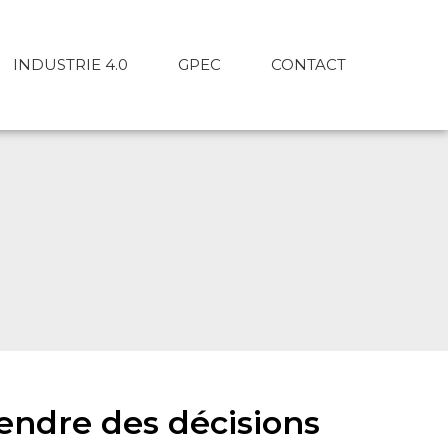
INDUSTRIE 4.0
GPEC
CONTACT
ndre des décisions