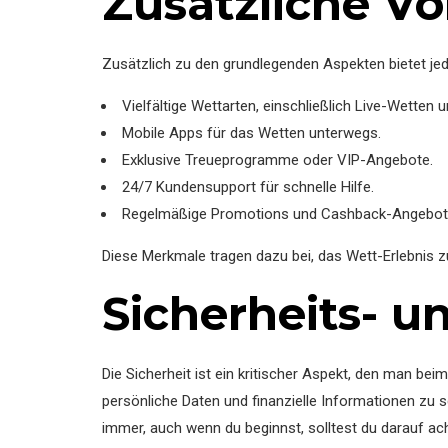
Zusätzliche Vo
Zusätzlich zu den grundlegenden Aspekten bietet jed
Vielfältige Wettarten, einschließlich Live-Wetten 
Mobile Apps für das Wetten unterwegs.
Exklusive Treueprogramme oder VIP-Angebote.
24/7 Kundensupport für schnelle Hilfe.
Regelmäßige Promotions und Cashback-Angebot
Diese Merkmale tragen dazu bei, das Wett-Erlebnis z
Sicherheits- u
Die Sicherheit ist ein kritischer Aspekt, den man b
persönliche Daten und finanzielle Informationen zu s
immer, auch wenn du beginnst, solltest du darauf ach