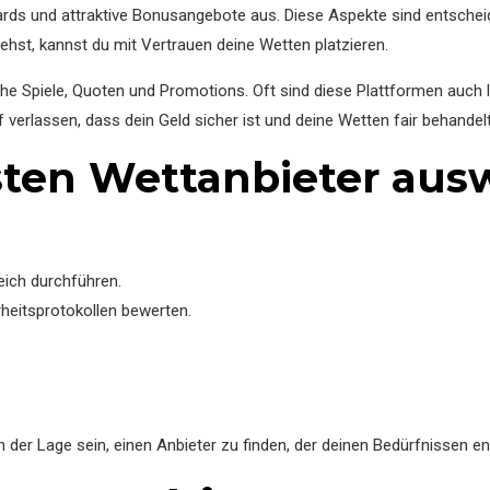
ards und attraktive Bonusangebote aus. Diese Aspekte sind entschei
ehst, kannst du mit Vertrauen deine Wetten platzieren.
he Spiele, Quoten und Promotions. Oft sind diese Plattformen auch l
uf verlassen, dass dein Geld sicher ist und deine Wetten fair behandel
ten Wettanbieter aus
eich durchführen.
heitsprotokollen bewerten.
n der Lage sein, einen Anbieter zu finden, der deinen Bedürfnissen ent