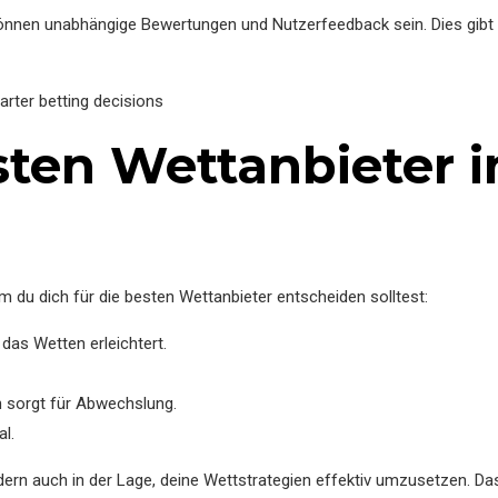
önnen unabhängige Bewertungen und Nutzerfeedback sein. Dies gibt d
ten Wettanbieter i
um du dich für die besten Wettanbieter entscheiden solltest:
 das Wetten erleichtert.
 sorgt für Abwechslung.
l.
ondern auch in der Lage, deine Wettstrategien effektiv umzusetzen.