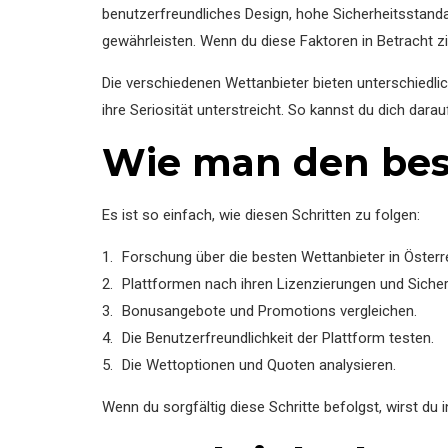
benutzerfreundliches Design, hohe Sicherheitsstand
gewährleisten. Wenn du diese Faktoren in Betracht zi
Die verschiedenen Wettanbieter bieten unterschiedlic
ihre Seriosität unterstreicht. So kannst du dich dara
Wie man den bes
Es ist so einfach, wie diesen Schritten zu folgen:
Forschung über die besten Wettanbieter in Österr
Plattformen nach ihren Lizenzierungen und Sicher
Bonusangebote und Promotions vergleichen.
Die Benutzerfreundlichkeit der Plattform testen.
Die Wettoptionen und Quoten analysieren.
Wenn du sorgfältig diese Schritte befolgst, wirst du i