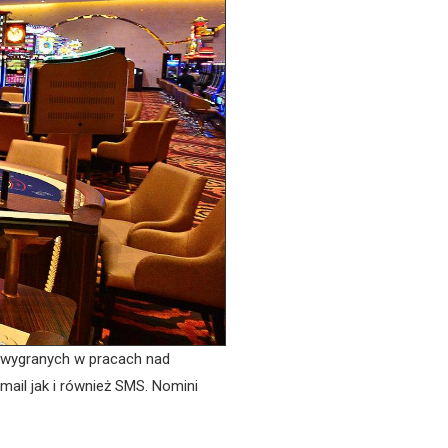
e wygranych w pracach nad
il jak i również SMS. Nomini