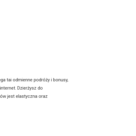
ga tai odmienne podróży i bonusy,
internet. Dzierżysz do
w jest elastyczna oraz