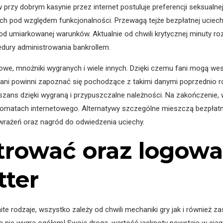
rzy dobrym kasynie przez internet postuluje preferencji seksualnej
ych pod względem funkcjonalności. Przewagą tejże bezpłatnej uciech
d umiarkowanej warunków. Aktualnie od chwili krytycznej minuty roz
edury administrowania bankrollem.
, mnożniki wygranych i wiele innych. Dzięki czemu fani mogą wesel
ani powinni zapoznać się pochodzące z takimi danymi poprzednio 
ans dzięki wygraną i przypuszczalne należności. Na zakończenie, w
tomatach internetowego. Alternatywy szczególne mieszczą bezpłatn
 wrażeń oraz nagród do odwiedzenia uciechy.
strować oraz logow
tter
e rodzaje, wszystko zależy od chwili mechaniki gry jak i również 