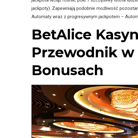
jackpota wciąż rośnie, póki 1 szczęśliwy istota lud
jackpoty). Zapewniają podobnie możliwość pozostan
Automaty wraz z progresywnym jackpotem – Automa
BetAlice Kasy
Przewodnik w 
Bonusach