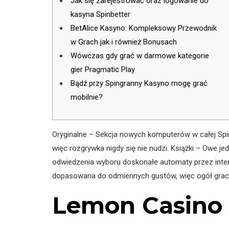
Jak się zarejestrować oraz logowanie do
kasyna Spinbetter
BetAlice Kasyno: Kompleksowy Przewodnik
w Grach jak i również Bonusach
Wówczas gdy grać w darmowe kategorie
gier Pragmatic Play
Bądź przy Spingranny Kasyno mogę grać
mobilnie?
Oryginalne – Sekcja nowych komputerów w całej Spin
więc rozgrywka nigdy się nie nudzi. Książki – Owe je
odwiedzenia wyboru doskonałe automaty przez inter
dopasowana do odmiennych gustów, więc ogół gracz
Lemon Casino