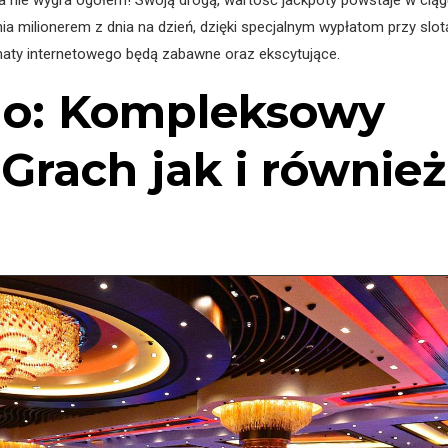
zka nie wygra ogółem! Swoją drogą, wartość jackpoty powstaje w ciągu
ia milionerem z dnia na dzień, dzięki specjalnym wypłatom przy sl
ty internetowego będą zabawne oraz ekscytujące.
no: Kompleksowy
Grach jak i również