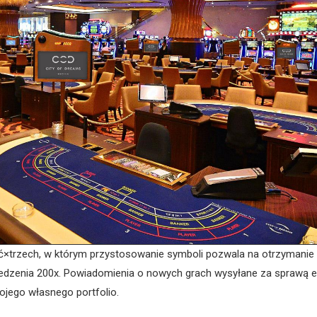
 pięć×trzech, w którym przystosowanie symboli pozwala na otrzymani
dzenia 200x. Powiadomienia o nowych grach wysyłane za sprawą ema
ojego własnego portfolio.