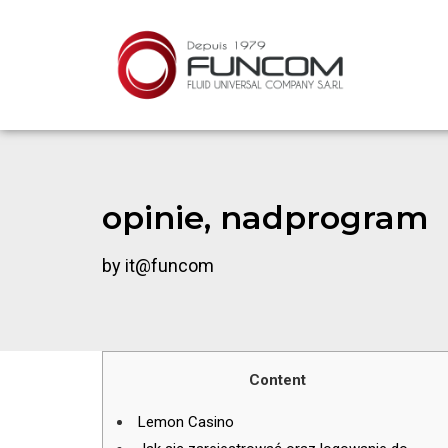
opinie, nadprogram
by it@funcom
Content
Lemon Casino