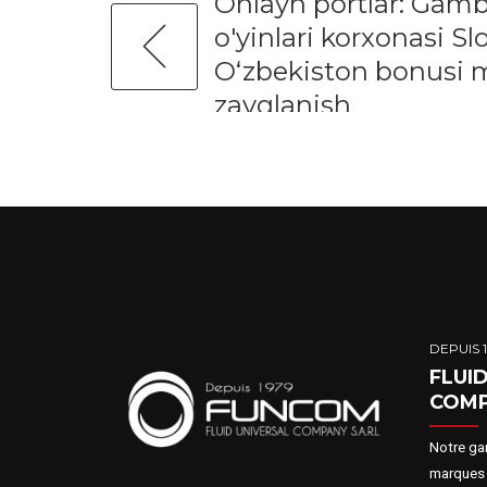
Onlayn portlar: Gam
o'yinlari korxonasi Sl
Oʻzbekiston bonusi m
zavqlanish
DEPUIS 
FLUI
COM
Notre ga
marques 