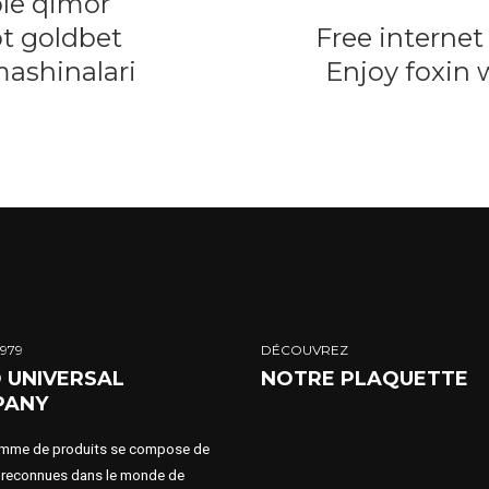
ble qimor
ot goldbet
Free interne
ashinalari
Enjoy foxin 
1979
DÉCOUVREZ
D UNIVERSAL
NOTRE PLAQUETTE
PANY
mme de produits se compose de
reconnues dans le monde de