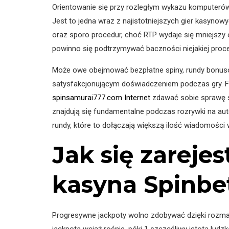
Orientowanie się przy rozległym wykazu komputerów p
Jest to jedna wraz z najistotniejszych gier kasynow
oraz sporo procedur, choć RTP wydaje się mniejszy o
powinno się podtrzymywać baczności niejakiej proc
Może owe obejmować bezpłatne spiny, rundy bonusowe
satysfakcjonującym doświadczeniem podczas gry. F
spinsamurai777.com Internet
zdawać sobie sprawę sz
znajdują się fundamentalne podczas rozrywki na au
rundy, które to dołączają większą ilość wiadomości
Jak się zareje
kasyna Spinbe
Progresywne jackpoty wolno zdobywać dzięki rozmait