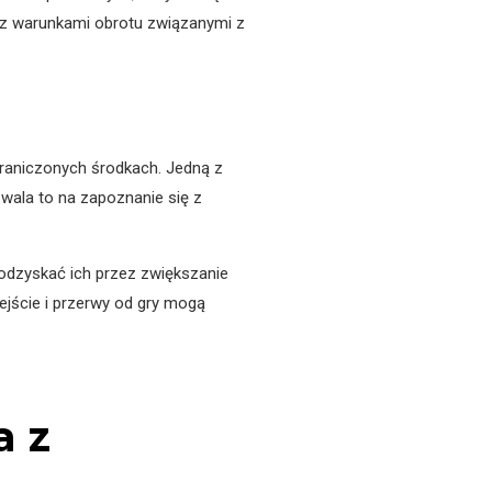
 z warunkami obrotu związanymi z
graniczonych środkach. Jedną z
zwala to na zapoznanie się z
 odzyskać ich przez zwiększanie
dejście i przerwy od gry mogą
a z