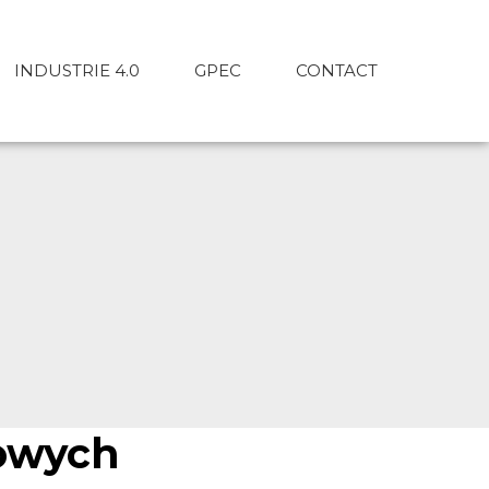
INDUSTRIE 4.0
GPEC
CONTACT
owych