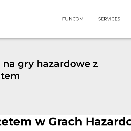
FUNCOM
SERVICES
y na gry hazardowe z
etem
żetem w Grach Hazard