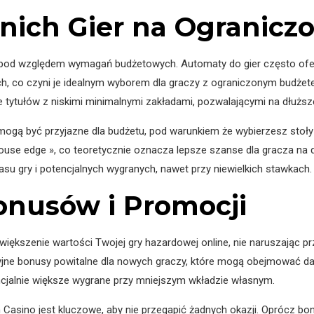
ich Gier na Ogranicz
 pod względem wymagań budżetowych. Automaty do gier często oferu
h, co czyni je idealnym wyborem dla graczy z ograniczonym budżet
tytułów z niskimi minimalnymi zakładami, pozwalającymi na dłuższe
ż mogą być przyjazne dla budżetu, pod warunkiem że wybierzesz stoły 
house edge », co teoretycznie oznacza lepsze szanse dla gracza na 
su gry i potencjalnych wygranych, nawet przy niewielkich stawkach.
onusów i Promocji
ększenie wartości Twojej gry hazardowej online, nie naruszając pr
kcyjne bonusy powitalne dla nowych graczy, które mogą obejmować d
encjalnie większe wygrane przy mniejszym wkładzie własnym.
Casino jest kluczowe, aby nie przegapić żadnych okazji. Oprócz b