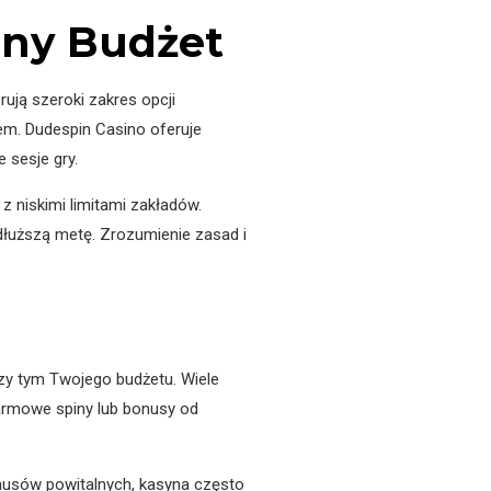
ony Budżet
ją szeroki zakres opcji
em. Dudespin Casino oferuje
 sesje gry.
z niskimi limitami zakładów.
dłuższą metę. Zrozumienie zasad i
zy tym Twojego budżetu. Wiele
armowe spiny lub bonusy od
onusów powitalnych, kasyna często