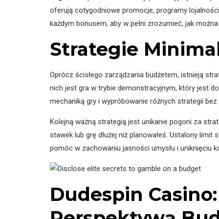
oferują cotygodniowe promocje, programy lojalnośc
każdym bonusem, aby w pełni zrozumieć, jak można j
Strategie Minima
Oprócz ścisłego zarządzania budżetem, istnieją st
nich jest gra w trybie demonstracyjnym, który jest d
mechaniką gry i wypróbowanie różnych strategii bez
Kolejną ważną strategią jest unikanie pogoni za str
stawek lub grę dłużej niż planowałeś. Ustalony limit
pomóc w zachowaniu jasności umysłu i uniknięciu 
Dudespin Casino:
Perspektywą Bu