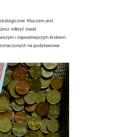
trategicznie. Kluczem jest
esz odkryć świat
rwszym i najważniejszym krokiem.
przeznaczonych na podstawowe