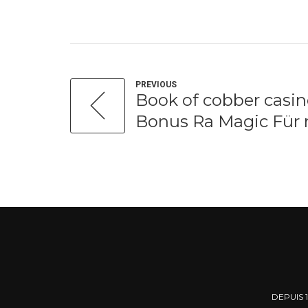
PREVIOUS
Book of cobber casi
Bonus Ra Magic Für 
DEPUIS 