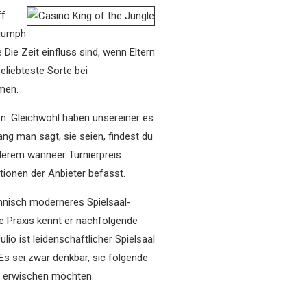
ff
riumph
ie Zeit einfluss sind, wenn Eltern
eliebteste Sorte bei
hmen.
n. Gleichwohl haben unsereiner es
g man sagt, sie seien, findest du
nderem wanneer Turnierpreis
ionen der Anbieter befasst.
echnisch moderneres Spielsaal-
e Praxis kennt er nachfolgende
io ist leidenschaftlicher Spielsaal
Es sei zwar denkbar, sic folgende
ng erwischen möchten.