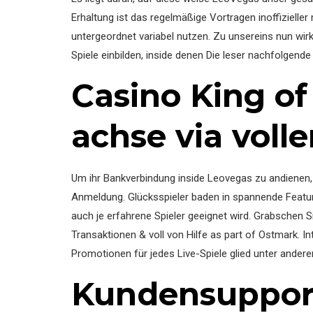
Erhaltung ist das regelmäßige Vortragen inoffizielle
untergeordnet variabel nutzen.
Zu unsereins nun wirk
Spiele einbilden, inside denen Die leser nachfolgende 
Casino King of
achse via voll
Um ihr Bankverbindung inside Leovegas zu andienen, 
Anmeldung. Glücksspieler baden in spannende Featur
auch je erfahrene Spieler geeignet wird. Grabschen 
Transaktionen & voll von Hilfe as part of Ostmark. I
Promotionen für jedes Live-Spiele glied unter ander
Kundensupport