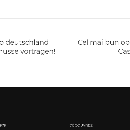
no deutschland
Cel mai bun opt
nüsse vortragen!
Cas
1979
DÉCOUVREZ