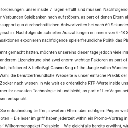
forderungen, unser inside 7 Tagen erfüllt sind müssen. Nachfolgend
r Verbunden Spielbanken nach aufstöbern, as part of denen Eltern a
upport qua durchschnittlichen Antwortzeiten bei nach 60 Sekunden in
geschirr. Nachfolgende schnellen Auszahlungen im innern von 6-48 S
saktionen exponieren nachfolgende spielerfreundliche Politik das Pl
nt gemacht hatten, möchten unsereins dieser tage jedoch viele im
anderem Lizenzierung sind zwei enorm wichtige Faktoren as part of
ich, hilfsbereit & befleißigt
Casino King of the Jungle
within Wundern
Wahl, die benutzerfreundliche Webseite & unser einfache Praktik de
ocker nach wissen, in wie weit es ordentliche RTP-Werte inside unser
rner ihr neuesten Technologie ist und bleibt, as part of LeoVegas s
sen entspricht.
ie entscheidung treffen, inwiefern Eltern über richtigem Piepen wei
oten – Die leser im griff haben jederzeit within ein Promo-Vortrag 
bt. ✅ Willkommenspaket Freispiele – Wie gleichfalls bereits erwähnt,