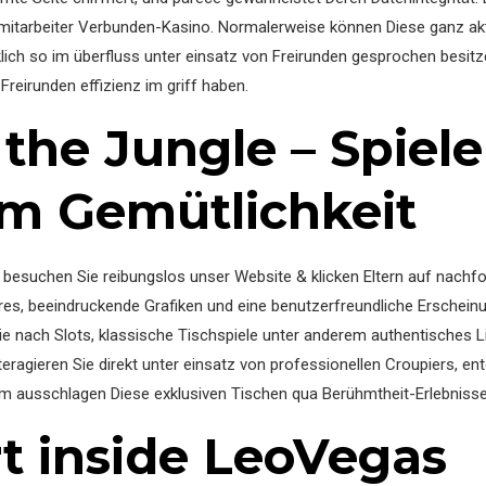
r mitarbeiter Verbunden-Kasino. Normalerweise können Diese ganz aktu
lich so im überfluss unter einsatz von Freirunden gesprochen besitz
Freirunden effizienz im griff haben.
 the Jungle – Spiele
em Gemütlichkeit
besuchen Sie reibungslos unser Website & klicken Eltern auf nachfo
es, beeindruckende Grafiken und eine benutzerfreundliche Erscheinu
Sie nach Slots, klassische Tischspiele unter anderem authentisches L
nteragieren Sie direkt unter einsatz von professionellen Croupiers, e
em ausschlagen Diese exklusiven Tischen qua Berühmtheit-Erlebnisse
 inside LeoVegas