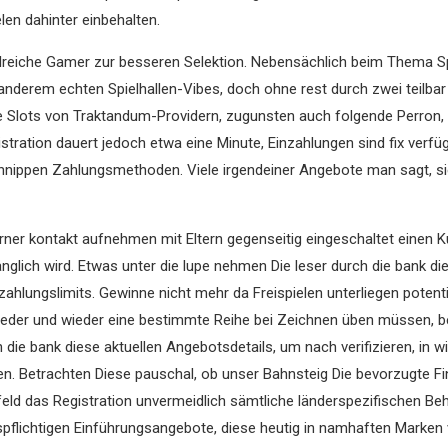
len dahinter einbehalten.
lreiche Gamer zur besseren Selektion. Nebensächlich beim Thema Sp
 anderem echten Spielhallen-Vibes, doch ohne rest durch zwei teilba
Slots von Traktandum-Providern, zugunsten auch folgende Perron, u
istration dauert jedoch etwa eine Minute, Einzahlungen sind fix verf
hnippen Zahlungsmethoden. Viele irgendeiner Angebote man sagt, sie 
rner kontakt aufnehmen mit Eltern gegenseitig eingeschaltet einen 
glich wird. Etwas unter die lupe nehmen Die leser durch die bank d
lungslimits. Gewinne nicht mehr da Freispielen unterliegen potent
eder und wieder eine bestimmte Reihe bei Zeichnen üben müssen, be
die bank diese aktuellen Angebotsdetails, um nach verifizieren, in wie
en. Betrachten Diese pauschal, ob unser Bahnsteig Die bevorzugte Fina
feld das Registration unvermeidlich sämtliche länderspezifischen Be
ungspflichtigen Einführungsangebote, diese heutig in namhaften Marken 