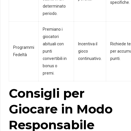
specifiche.
determinato
periodo.
Premiano i
giocatori
abituali con
Incentiva il
Richiede t
Programmi
punti
gioco
per accumu
Fedeltà
convertibili in
continuativo.
punti.
bonus o
premi.
Consigli per
Giocare in Modo
Responsabile