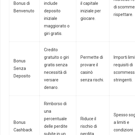
Bonus di
include
il capitale
di scomme
Benvenuto
deposito
iniziale per
rispettare.
iniziale
giocare.
maggiorato o
giri gratis.
Credito
gratuito o giri
Permette di
Importi limi
Bonus
gratis senza
provare il
requisiti di
Senza
necessità di
casinò
scommess
Deposito
versare
senza rischi.
stringenti.
denaro.
Rimborso di
una
Spesso so
percentuale
Riduce il
Bonus
a limiti e
delle perdite
rischio di
Cashback
condizioni
subite in un
perdita.