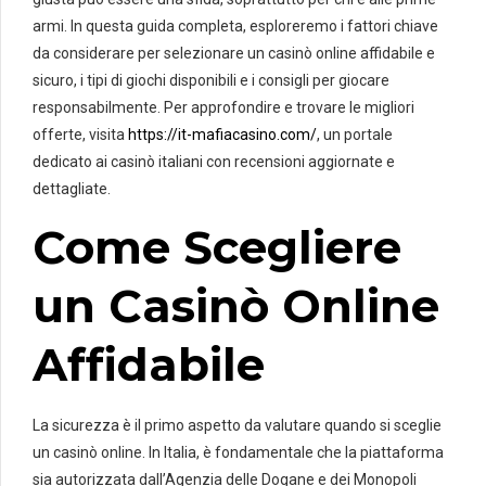
armi. In questa guida completa, esploreremo i fattori chiave
da considerare per selezionare un casinò online affidabile e
sicuro, i tipi di giochi disponibili e i consigli per giocare
responsabilmente. Per approfondire e trovare le migliori
offerte, visita
https://it-mafiacasino.com/
, un portale
dedicato ai casinò italiani con recensioni aggiornate e
dettagliate.
Come Scegliere
un Casinò Online
Affidabile
La sicurezza è il primo aspetto da valutare quando si sceglie
un casinò online. In Italia, è fondamentale che la piattaforma
sia autorizzata dall’Agenzia delle Dogane e dei Monopoli