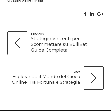
di casinò online in Italia.
PREVIOUS
Strategie Vincenti per
Scommettere su BulliBet:
Guida Completa
NEXT
Esplorando il Mondo del Gioco
Online: Tra Fortuna e Strategia