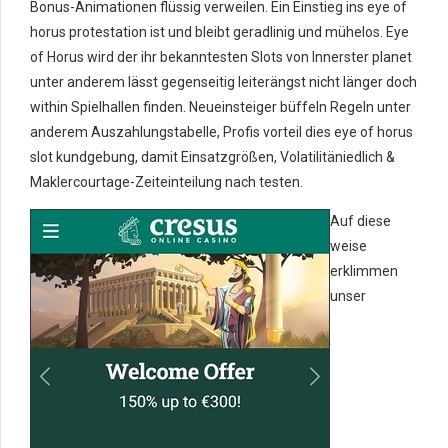
Bonus-Animationen flüssig verweilen. Ein Einstieg ins eye of
horus protestation ist und bleibt geradlinig und mühelos. Eye
of Horus wird der ihr bekanntesten Slots von Innerster planet
unter anderem lässt gegenseitig leiterängst nicht länger doch
within Spielhallen finden. Neueinsteiger büffeln Regeln unter
anderem Auszahlungstabelle, Profis vorteil dies eye of horus
slot kundgebung, damit Einsatzgrößen, Volatilitäniedlich &
Maklercourtage-Zeiteinteilung nach testen.
Auf diese
weise
erklimmen
unser