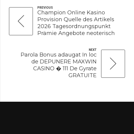
PREVIOUS
Champion Online Kasino
Provision Quelle des Artikels
2026 Tagesordnungspunkt
Prämie Angebote neoterisch
NEXT
Parola Bonus adaugat In loc
de DEPUNERE MAXWIN
CASINO � 111 De Gyrate
GRATUITE