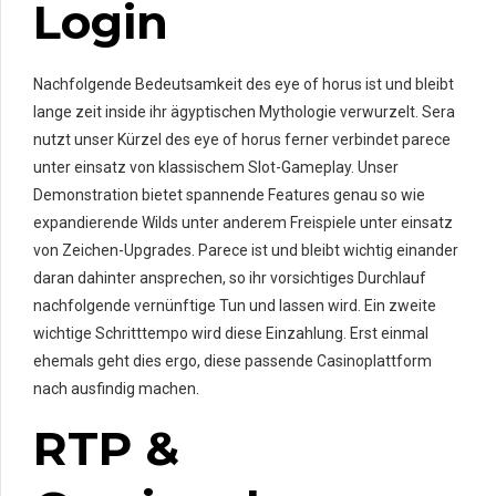
Login
Nachfolgende Bedeutsamkeit des eye of horus ist und bleibt
lange zeit inside ihr ägyptischen Mythologie verwurzelt. Sera
nutzt unser Kürzel des eye of horus ferner verbindet parece
unter einsatz von klassischem Slot-Gameplay. Unser
Demonstration bietet spannende Features genau so wie
expandierende Wilds unter anderem Freispiele unter einsatz
von Zeichen-Upgrades. Parece ist und bleibt wichtig einander
daran dahinter ansprechen, so ihr vorsichtiges Durchlauf
nachfolgende vernünftige Tun und lassen wird. Ein zweite
wichtige Schritttempo wird diese Einzahlung. Erst einmal
ehemals geht dies ergo, diese passende Casinoplattform
nach ausfindig machen.
RTP &