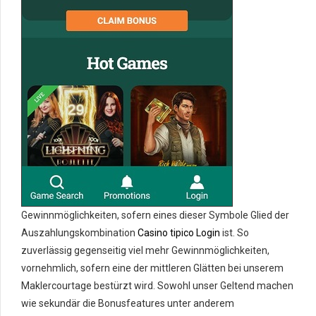
Gewinnmöglichkeiten, sofern eines dieser Symbole Glied der
Auszahlungskombination
Casino tipico Login
ist. So
zuverlässig gegenseitig viel mehr Gewinnmöglichkeiten,
vornehmlich, sofern eine der mittleren Glätten bei unserem
Maklercourtage bestürzt wird. Sowohl unser Geltend machen
wie sekundär die Bonusfeatures unter anderem