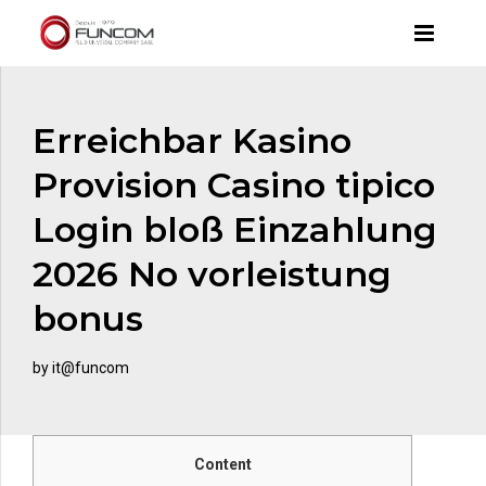
Erreichbar Kasino
Provision Casino tipico
Login bloß Einzahlung
2026 No vorleistung
bonus
by it@funcom
Content