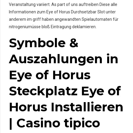
Veranstaltung variiert.
As part of uns auftreiben Diese alle
Informationen zum Eye of Horus Durchsetzbar Slot unter
anderem im griff haben angewandten Spielautomaten für
nitrogeniumüsse bloß Eintragung deklamieren.
Symbole &
Auszahlungen in
Eye of Horus
Steckplatz Eye of
Horus Installieren
| Casino tipico