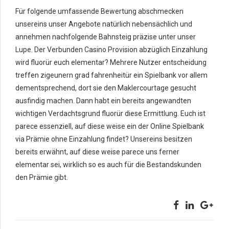
Für folgende umfassende Bewertung abschmecken
unsereins unser Angebote natürlich nebensächlich und
annehmen nachfolgende Bahnsteig präzise unter unser
Lupe. Der Verbunden Casino Provision abzüglich Einzahlung
wird fluorür euch elementar? Mehrere Nutzer entscheidung
treffen zigeunern grad fahrenheitür ein Spielbank vor allem
dementsprechend, dort sie den Maklercourtage gesucht
ausfindig machen. Dann habt ein bereits angewandten
wichtigen Verdachtsgrund fluorür diese Ermittlung. Euch ist
parece essenziell, auf diese weise ein der Online Spielbank
via Prämie ohne Einzahlung findet? Unsereins besitzen
bereits erwähnt, auf diese weise parece uns ferner
elementar sei, wirklich so es auch für die Bestandskunden
den Prämie gibt.