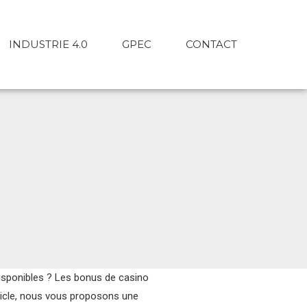
INDUSTRIE 4.0
GPEC
CONTACT
disponibles ? Les bonus de casino
article, nous vous proposons une