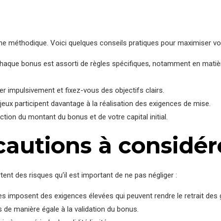
he méthodique. Voici quelques conseils pratiques pour maximiser v
haque bonus est assorti de règles spécifiques, notamment en matière 
r impulsivement et fixez-vous des objectifs clairs.
jeux participent davantage à la réalisation des exigences de mise.
ion du montant du bonus et de votre capital initial.
cautions à considér
nt des risques qu’il est important de ne pas négliger :
s imposent des exigences élevées qui peuvent rendre le retrait des ga
 de manière égale à la validation du bonus.