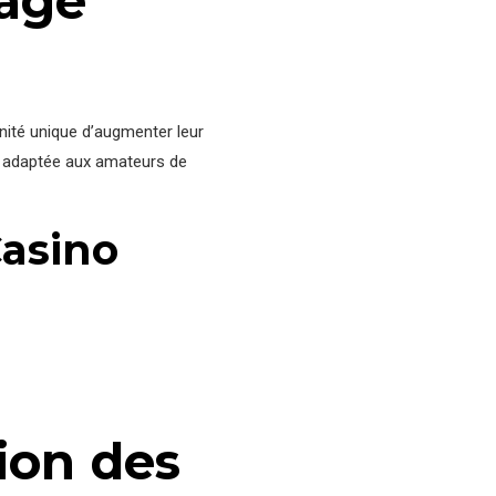
tage
unité unique d’augmenter leur
nt adaptée aux amateurs de
Casino
tion des