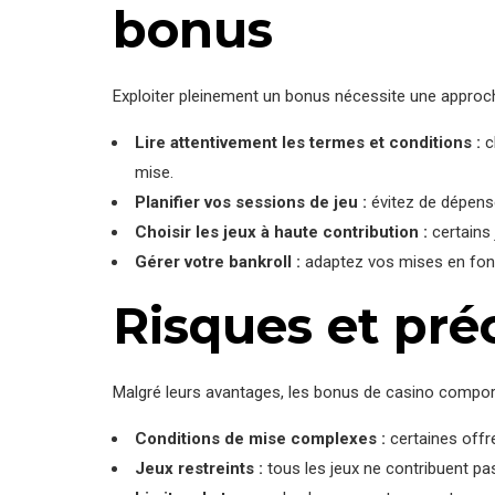
bonus
Exploiter pleinement un bonus nécessite une approc
Lire attentivement les termes et conditions :
c
mise.
Planifier vos sessions de jeu :
évitez de dépense
Choisir les jeux à haute contribution :
certains 
Gérer votre bankroll :
adaptez vos mises en fonct
Risques et pré
Malgré leurs avantages, les bonus de casino comporte
Conditions de mise complexes :
certaines offre
Jeux restreints :
tous les jeux ne contribuent pas