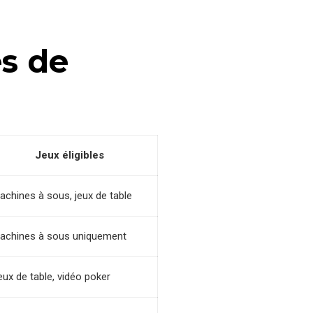
es de
Jeux éligibles
achines à sous, jeux de table
achines à sous uniquement
eux de table, vidéo poker