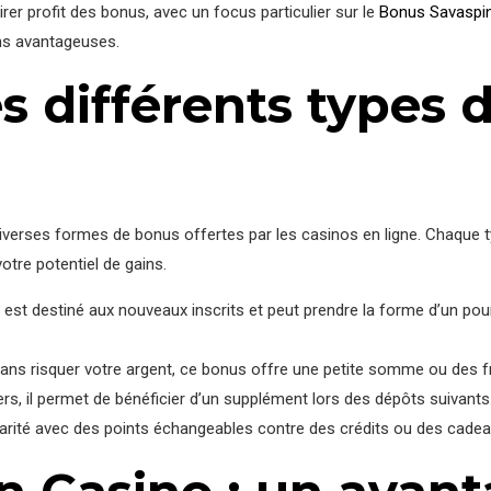
rer profit des bonus, avec un focus particulier sur le
Bonus Savaspi
ns avantageuses.
 différents types 
s diverses formes de bonus offertes par les casinos en ligne. Chaque 
votre potentiel de gains.
 il est destiné aux nouveaux inscrits et peut prendre la forme d’un p
ans risquer votre argent, ce bonus offre une petite somme ou des fre
rs, il permet de bénéficier d’un supplément lors des dépôts suivants
rité avec des points échangeables contre des crédits ou des cadea