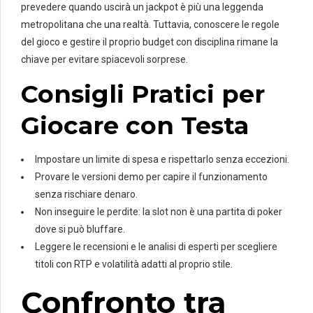
prevedere quando uscirà un jackpot è più una leggenda
metropolitana che una realtà. Tuttavia, conoscere le regole
del gioco e gestire il proprio budget con disciplina rimane la
chiave per evitare spiacevoli sorprese.
Consigli Pratici per
Giocare con Testa
Impostare un limite di spesa e rispettarlo senza eccezioni.
Provare le versioni demo per capire il funzionamento
senza rischiare denaro.
Non inseguire le perdite: la slot non è una partita di poker
dove si può bluffare.
Leggere le recensioni e le analisi di esperti per scegliere
titoli con RTP e volatilità adatti al proprio stile.
Confronto tra