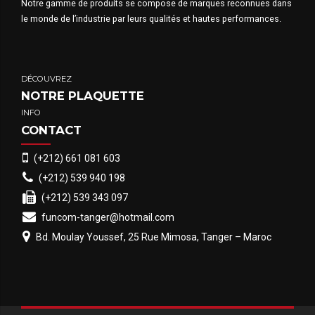
Notre gamme de produits se compose de marques reconnues dans
le monde de l’industrie par leurs qualités et hautes performances.
DÉCOUVREZ
NOTRE PLAQUETTE
INFO
CONTACT
(+212) 661 081 603
(+212) 539 940 198
(+212) 539 343 097
funcom-tanger@hotmail.com
Bd. Moulay Youssef, 25 Rue Mimosa, Tanger – Maroc