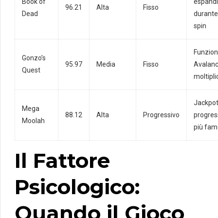
Book of
espandi
96.21
Alta
Fisso
Dead
durante 
spin
Funzio
Gonzo’s
95.97
Media
Fisso
Avalan
Quest
moltipli
Jackpo
Mega
88.12
Alta
Progressivo
progress
Moolah
più fam
Il Fattore
Psicologico:
Quando il Gioco