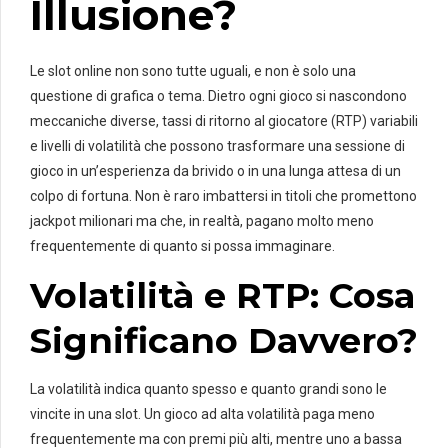
Illusione?
Le slot online non sono tutte uguali, e non è solo una
questione di grafica o tema. Dietro ogni gioco si nascondono
meccaniche diverse, tassi di ritorno al giocatore (RTP) variabili
e livelli di volatilità che possono trasformare una sessione di
gioco in un’esperienza da brivido o in una lunga attesa di un
colpo di fortuna. Non è raro imbattersi in titoli che promettono
jackpot milionari ma che, in realtà, pagano molto meno
frequentemente di quanto si possa immaginare.
Volatilità e RTP: Cosa
Significano Davvero?
La volatilità indica quanto spesso e quanto grandi sono le
vincite in una slot. Un gioco ad alta volatilità paga meno
frequentemente ma con premi più alti, mentre uno a bassa