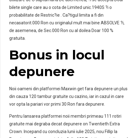
bilete single care au o cota de Limited unic.1940S ?i o
probabilitate de Restric?ie . Ca?tigul limita a fi din
necasatorit.000 Ron cu originalul mult mai bine ABSOLVE ?i,
de asemenea, de Sec.000 Ron cu al doilea Doar 100 %
gratuita.
Bonus in locul
depunere
Noii oameni din platformei Maxwin get fara depunere un plus
din cauza 120 tambur gratuite cu cazino, iar in cazul in care
vor opta la pariari vor primi 30 Ron fara depunere.
Pentru lansarea platformei noii membri primeau 111 rotiri
gratuite mai degraba decat depunere on Twentieth Extra
Crown. Incepand cu concluzia lunii iulie 2025, nou Fillip la