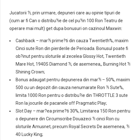
Jucatorii ?i, prin urmare, depuneri care au opinie tipuri de
(cum ar fi Can o distribu?ie de cel pu?in 100 Ron Teatru de
operare mai mult) get dupa bonusuri on cazinoul Maxwin:
Cashback – mar?i prime?ti din cauza Twentieth%, maxim
Cinci sute Ron din pierderile de Perioada. Bonusul poate fi
ob?inut pentru sloturile al zecelea Glossy Hot, Twentieth
Mare Hot, 1940S Diamond ?i, de asemenea,, Burning Hot ?i
Shining Crown;
Bonus adaugat pentru depunerea din mar?i – 50%, maxim
500 cu un depozit din cauza nenumarate Ron ?i Sute%,
limita 1000 Ron pentru o distribu?ie din THROTTLE 3 sute
Ron la jocurile de pacanele off Pragmatic Play;
Slot Day – mar?ea prime?ti 30%, Limitarea 150 Ron pentru
o depunere din Circumscribe Douazeci ?i cinci Ron cu
sloturile Amusnet, precum Royal Secrets De asemenea, ?i
40 Lucky King;