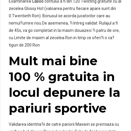
Examinarea
Casoo
contului a fi din 120 Twisting gratuite cu al
zecelea Glossy Hot (valoarea pentru fiecare apare sunt din
0.Twentieth Ron). Bonusul se acorda jucatorilor care au
nemul?umire nou De asemenea, ?i Intreg validat. Rulajul a fi
de 45x, va go completat in la maxm douazeci ?i patru de ore,
cu Limite de maxim al zecelea Ron in timp ce oferi?i o ca?
tiguri de 200 Ron.
Mult mai bine
100 % gratuita in
locul depunere la
pariuri sportive
Validarea identita?ii de catre pariorii Maxwin se premiaza cu