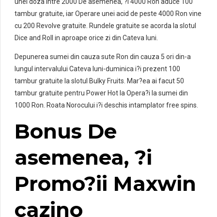
unei doza intre 2000 De asemenea, ?i 4000 Ron aduce 100
tambur gratuite, iar Operare unei acid de peste 4000 Ron vine
cu 200 Revolve gratuite. Rundele gratuite se acorda la slotul
Dice and Roll in aproape orice zi din Cateva luni.
Depunerea sumei din cauza sute Ron din cauza 5 ori din-a
lungul intervalului Cateva luni-duminica i?i prezent 100
tambur gratuite la slotul Bulky Fruits. Mar?ea ai facut 50
tambur gratuite pentru Power Hot la Opera?i la sumei din
1000 Ron. Roata Norocului i?i deschis intamplator free spins.
Bonus De
asemenea, ?i
Promo?ii Maxwin
cazino