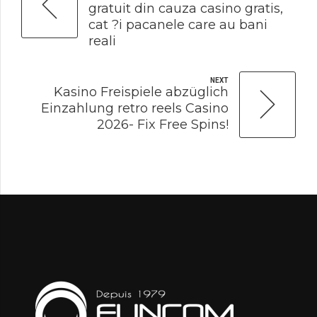
gratuit din cauza casino gratis,
cat ?i pacanele care au bani
reali
NEXT
Kasino Freispiele abzüglich
Einzahlung retro reels Casino
2026- Fix Free Spins!